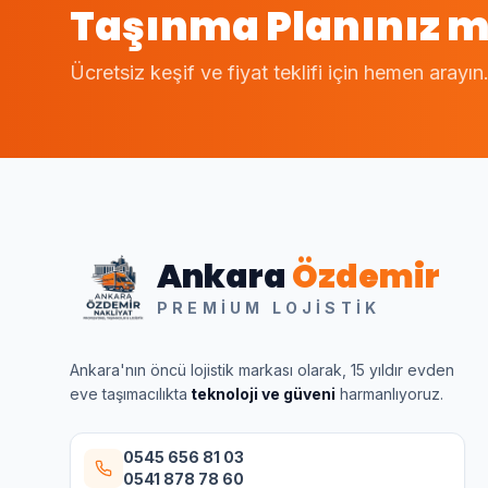
Taşınma Planınız m
Ücretsiz keşif ve fiyat teklifi için hemen arayın
Ankara
Özdemir
PREMIUM LOJISTIK
Ankara'nın öncü lojistik markası olarak, 15 yıldır evden
eve taşımacılıkta
teknoloji ve güveni
harmanlıyoruz.
0545 656 81 03
0541 878 78 60