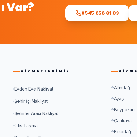
ı Var?
0545 656 81 03
.
HIZMETLERIMIZ
HIZM
Altındağ
Evden Eve Nakliyat
Ayaş
Şehir İçi Nakliyat
Beypazarı
Şehirler Arası Nakliyat
Çankaya
Ofis Taşıma
Elmadağ