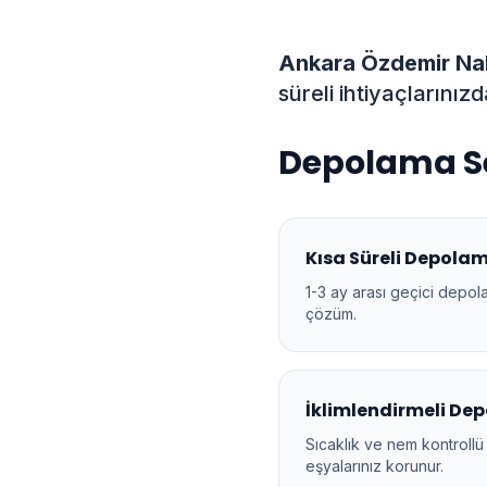
Ankara Özdemir Nak
süreli ihtiyaçlarını
Depolama Se
Kısa Süreli Depola
1-3 ay arası geçici depol
çözüm.
İklimlendirmeli De
Sıcaklık ve nem kontroll
eşyalarınız korunur.