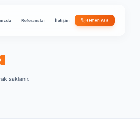
mızda
Referanslar
İletişim
Hemen Ara
a
rak saklanır.