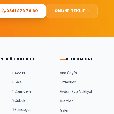
0541 878 78 60
ONLINE TEKLIF
ET BÖLGELERI
KURUMSAL
Ana Sayfa
Akyurt
Balâ
Hizmetler
Çamlıdere
Evden Eve Nakliyat
Çubuk
İşlemler
Etimesgut
Galeri