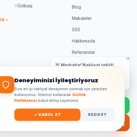
Gölbaşı
Blog
Makaleler
ÖR
SSS
Hakkımızda
Referanslar
✕
İletişim
👋 Merhaba! Nakliyat teklifi
almak için bize yazın.
Genellikle birkaç dakika içinde yanıt
Deneyiminizi İyileştiriyoruz
%100 Sigortalı
veriyoruz.
K3 Belgeli
Size en iyi nakliyat deneyimini sunmak için çerezleri
kullanıyoruz. Sitemizi kullanarak
Gizlilik
7/24 Destek
Politikamızı
kabul etmiş sayılırsınız.
KABUL ET
REDDET
GIZLILIK
ŞARTLAR
KVKK
SITE HARITASI