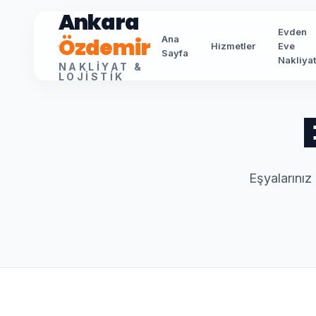
Ankara
Evden
Özdemir
Ana
Hizmetler
Eve
Sayfa
Nakliya
NAKLIYAT &
LOJISTIK
Eşyalarınız 