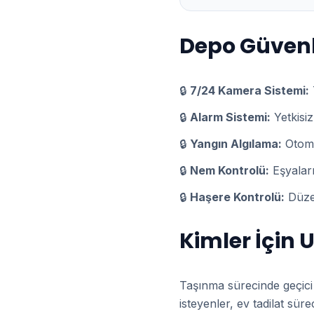
Depo Güvenli
🔒
7/24 Kamera Sistemi:
🔒
Alarm Sistemi:
Yetkisiz
🔒
Yangın Algılama:
Otoma
🔒
Nem Kontrolü:
Eşyalar
🔒
Haşere Kontrolü:
Düzen
Kimler İçin
Taşınma sürecinde geçici 
isteyenler, ev tadilat sü