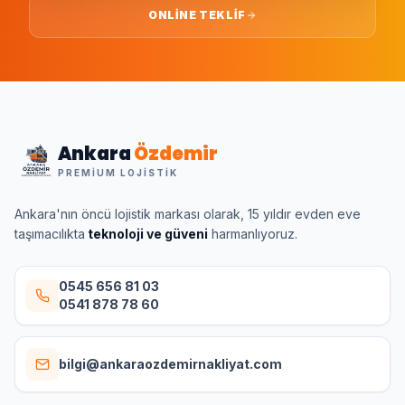
ONLINE TEKLIF
Ankara
Özdemir
PREMIUM LOJISTIK
Ankara'nın öncü lojistik markası olarak, 15 yıldır evden eve
taşımacılıkta
teknoloji ve güveni
harmanlıyoruz.
0545 656 81 03
0541 878 78 60
bilgi@ankaraozdemirnakliyat.com