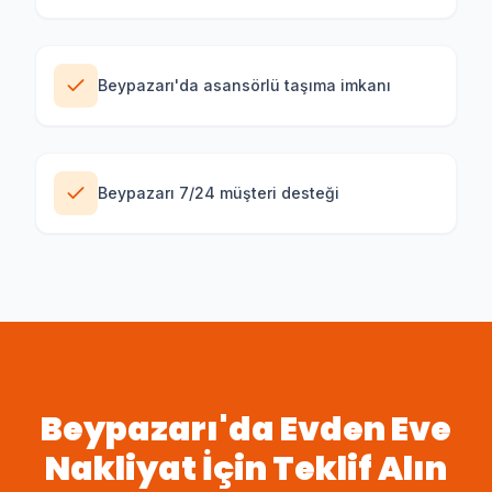
Beypazarı'da asansörlü taşıma imkanı
Beypazarı 7/24 müşteri desteği
Beypazarı
'da
Evden Eve
Nakliyat
İçin Teklif Alın