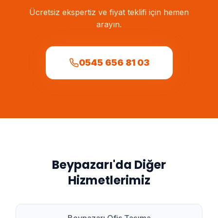
Ücretsiz ekspertiz ve fiyat teklifi için hemen
arayın.
0545 656 81 03
Beypazarı
'da Diğer
Hizmetlerimiz