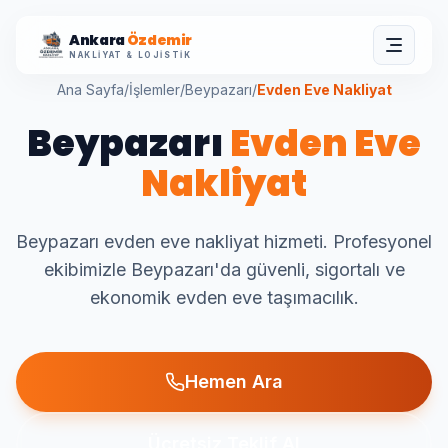
Ankara
Özdemir
NAKLIYAT & LOJISTIK
Ana Sayfa
/
İşlemler
/
Beypazarı
/
Evden Eve Nakliyat
Beypazarı
Evden Eve
Nakliyat
Beypazarı evden eve nakliyat hizmeti. Profesyonel
ekibimizle Beypazarı'da güvenli, sigortalı ve
ekonomik evden eve taşımacılık.
Hemen Ara
Ücretsiz Teklif Al