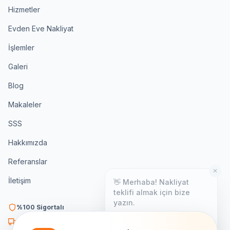
Hizmetler
Evden Eve Nakliyat
İşlemler
Galeri
Blog
Makaleler
SSS
Hakkımızda
Referanslar
✕
👋 Merhaba! Nakliyat
İletişim
teklifi almak için bize
yazın.
%100 Sigortalı
Genellikle birkaç dakika içinde
yanıt veriyoruz.
K3 Belgeli