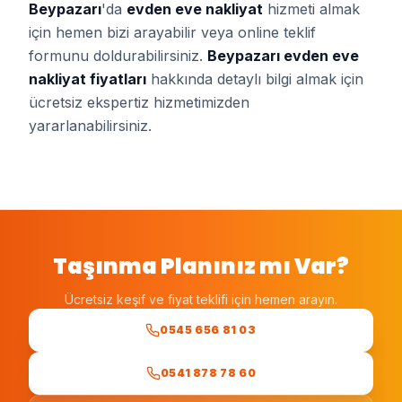
Beypazarı
'da
evden eve nakliyat
hizmeti almak
için hemen bizi arayabilir veya online teklif
formunu doldurabilirsiniz.
Beypazarı
evden eve
nakliyat
fiyatları
hakkında detaylı bilgi almak için
ücretsiz ekspertiz hizmetimizden
yararlanabilirsiniz.
Taşınma Planınız mı Var?
Ücretsiz keşif ve fiyat teklifi için hemen arayın.
0545 656 81 03
0541 878 78 60