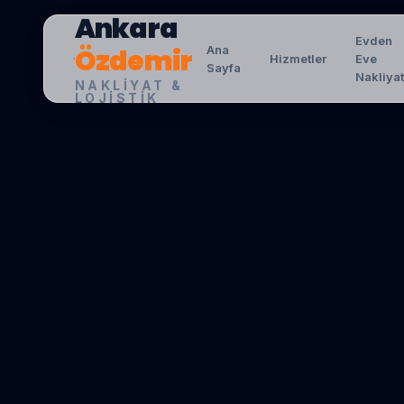
Ankara
Evden
Özdemir
Ana
Hizmetler
Eve
Sayfa
Nakliya
NAKLIYAT &
LOJISTIK