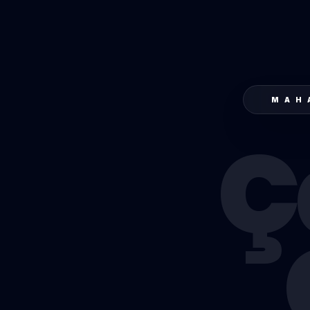
MAH
Ç