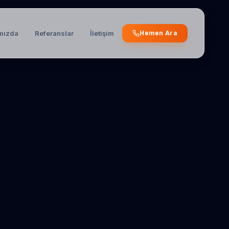
mızda
Referanslar
İletişim
Hemen Ara