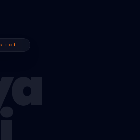
BECI
ya
i