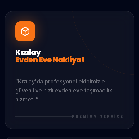
Kızılay
Evden Eve Nakliyat
“
Kızılay
'da
profesyonel ekibimizle
güvenli ve hızlı evden eve taşımacılık
hizmeti.
”
PREMIUM SERVICE