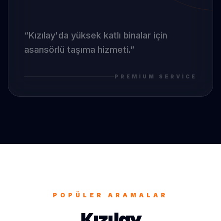
“
Kızılay
'da
yüksek katlı binalar için
asansörlü taşıma hizmeti.
”
PREMIUM SERVICE
POPÜLER ARAMALAR
Kızılay