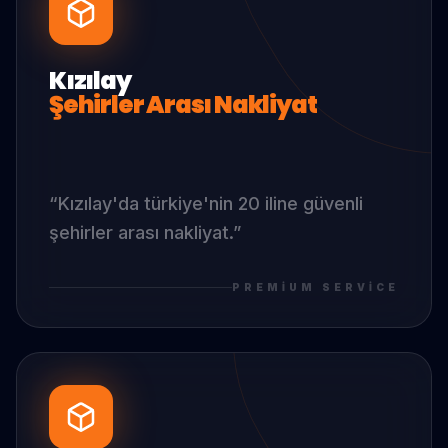
Kızılay
Şehirler Arası Nakliyat
“
Kızılay
'da
türkiye'nin 20 iline güvenli
şehirler arası nakliyat.
”
PREMIUM SERVICE