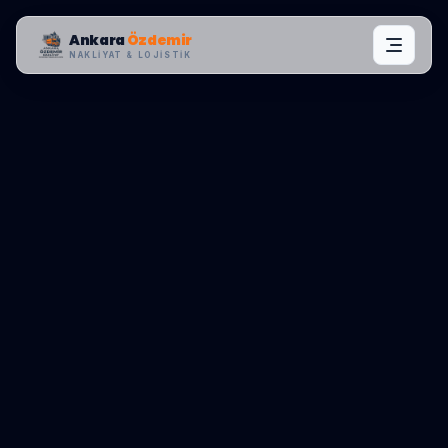
Ankara
Özdemir
NAKLIYAT & LOJISTIK
MAHALLE OPERASYONLARI:
ÇANKAYA
,
KIZILAY
0545 656 81 03
TEKLIF AL