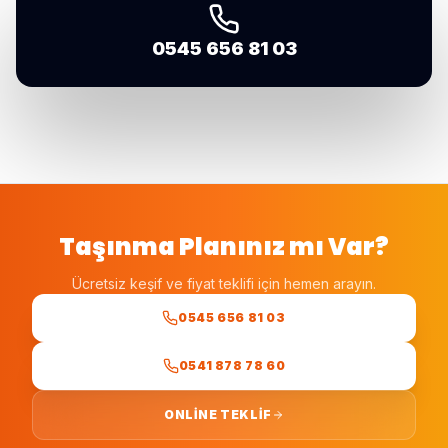
0545 656 81 03
Taşınma Planınız mı Var?
Ücretsiz keşif ve fiyat teklifi için hemen arayın.
0545 656 81 03
0541 878 78 60
ONLINE TEKLIF