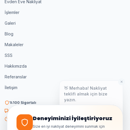
Evden Eve Nakliyat
İşlemler
Galeri
Blog
Makaleler
SSS
Hakkımızda
Referanslar
✕
👋 Merhaba! Nakliyat
İletişim
teklifi almak için bize
yazın.
%100 Sigortalı
Genellikle birkaç dakika içinde
yanıt veriyoruz.
K3 Belgeli
Deneyiminizi İyileştiriyoruz
7/24 Destek
Size en iyi nakliyat deneyimini sunmak için