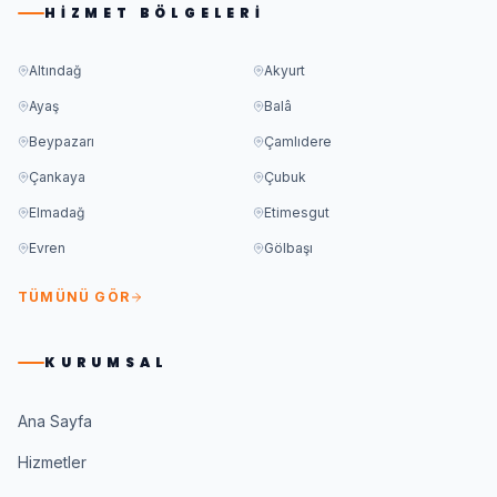
HIZMET BÖLGELERI
Altındağ
Akyurt
Ayaş
Balâ
Beypazarı
Çamlıdere
Çankaya
Çubuk
Elmadağ
Etimesgut
Evren
Gölbaşı
TÜMÜNÜ GÖR
KURUMSAL
Ana Sayfa
Hizmetler