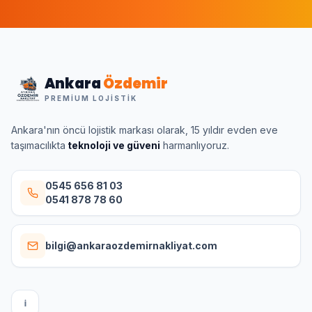
Ankara
Özdemir
PREMIUM LOJISTIK
Ankara'nın öncü lojistik markası olarak, 15 yıldır evden eve
taşımacılıkta
teknoloji ve güveni
harmanlıyoruz.
0545 656 81 03
0541 878 78 60
bilgi@ankaraozdemirnakliyat.com
I