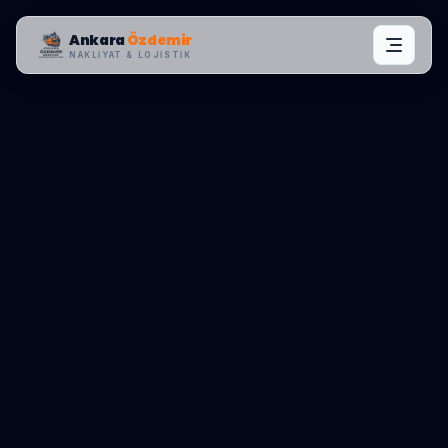
Ankara
Özdemir
NAKLIYAT & LOJISTIK
MAHALLE OPERASYONLARI:
ÇANKAYA
,
MUSTAFA KEMAL
0545 656 81 03
TEKLIF AL