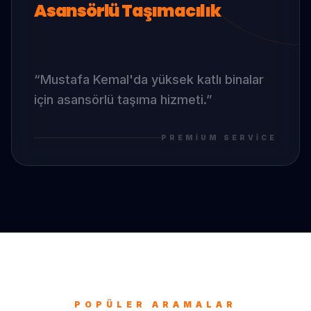
Asansörlü Taşımacılık
“
Mustafa Kemal
'da
yüksek katlı binalar
için asansörlü taşıma hizmeti.
”
PREMIUM SERVICE
POPÜLER ARAMALAR