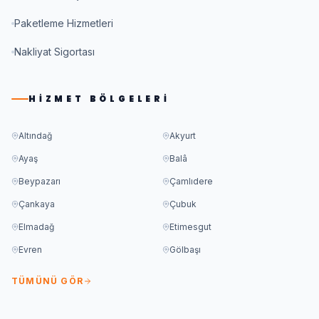
Paketleme Hizmetleri
Nakliyat Sigortası
HIZMET BÖLGELERI
Altındağ
Akyurt
Ayaş
Balâ
Beypazarı
Çamlıdere
Çankaya
Çubuk
Elmadağ
Etimesgut
Evren
Gölbaşı
TÜMÜNÜ GÖR