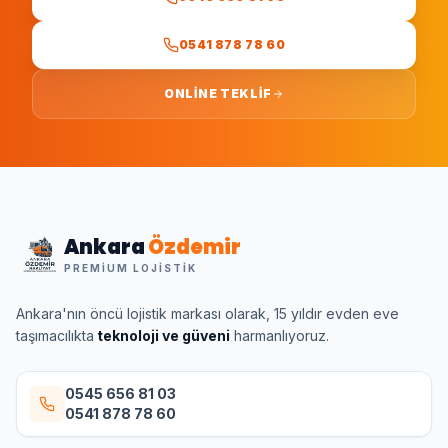
0541 878 78 60
ONLINE TEKLIF
Ankara
Özdemir
PREMIUM LOJISTIK
Ankara'nın öncü lojistik markası olarak, 15 yıldır evden eve
taşımacılıkta
teknoloji ve güveni
harmanlıyoruz.
0545 656 81 03
0541 878 78 60