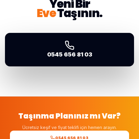
Yeni Bir
Eve
Taşının.
0545 656 81 03
Taşınma Planınız mı Var?
Ücretsiz keşif ve fiyat teklifi için hemen arayın.
0545 656 81 03