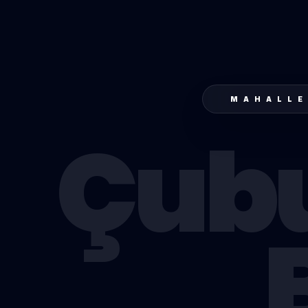
MAHALLE
Çub