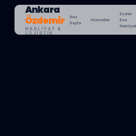
Ankara
Evden
Özdemir
Ana
Hizmetler
Eve
Sayfa
Nakliya
NAKLIYAT &
LOJISTIK