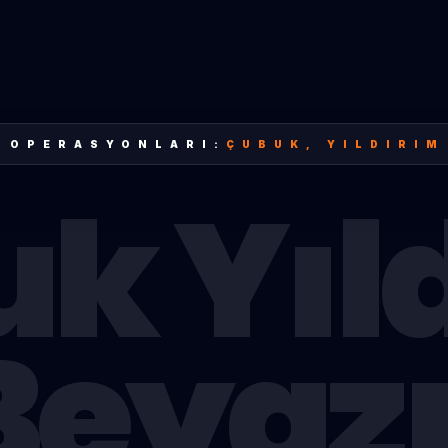
 OPERASYONLARI:
ÇUBUK
,
YILDIRIM
uk
Yıl
Beyazı