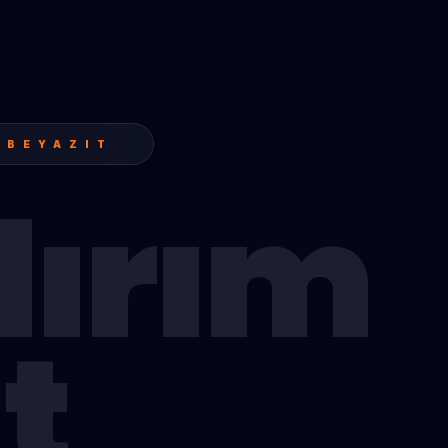
 BEYAZIT
dırım
t