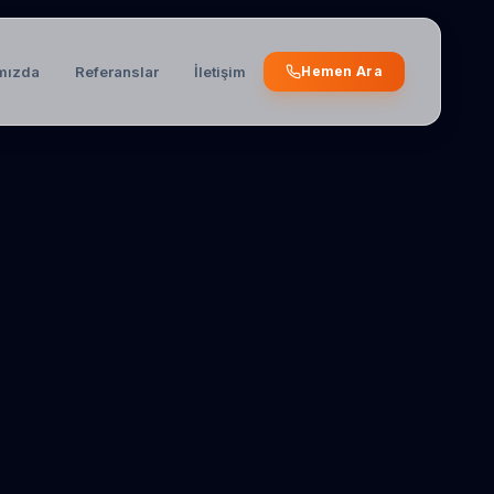
mızda
Referanslar
İletişim
Hemen Ara