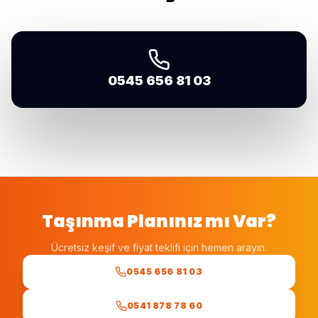
0545 656 81 03
Taşınma Planınız mı Var?
Ücretsiz keşif ve fiyat teklifi için hemen arayın.
0545 656 81 03
0541 878 78 60