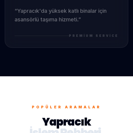
“
Yapracık
'da
yüksek katlı binalar için
asansörlü taşıma hizmeti.
”
PREMIUM SERVICE
POPÜLER ARAMALAR
Yapracık
İşlem Rehberi.