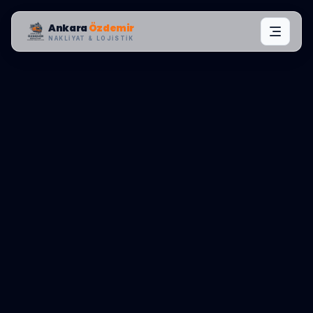
Ankara
Özdemir
NAKLIYAT & LOJISTIK
MAHALLE OPERASYONLARI:
ETIMESGUT
,
YAPRACIK
0545 656 81 03
TEKLIF AL