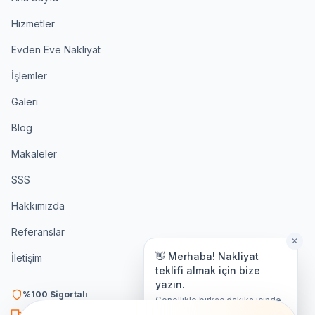
Hizmetler
Evden Eve Nakliyat
İşlemler
Galeri
Blog
Makaleler
SSS
Hakkımızda
Referanslar
✕
👋 Merhaba! Nakliyat
İletişim
teklifi almak için bize
yazın.
%100 Sigortalı
Genellikle birkaç dakika içinde
yanıt veriyoruz.
K3 Belgeli