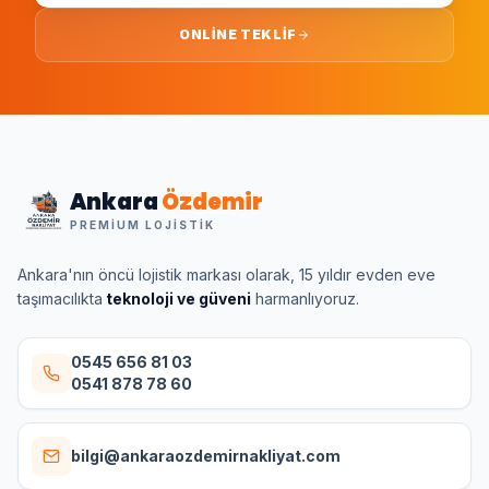
ONLINE TEKLIF
Ankara
Özdemir
PREMIUM LOJISTIK
Ankara'nın öncü lojistik markası olarak, 15 yıldır evden eve
taşımacılıkta
teknoloji ve güveni
harmanlıyoruz.
0545 656 81 03
0541 878 78 60
bilgi@ankaraozdemirnakliyat.com