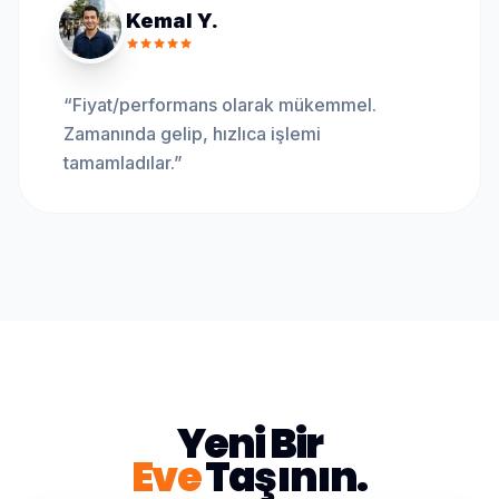
Kemal Y.
“
Fiyat/performans olarak mükemmel.
Zamanında gelip, hızlıca işlemi
tamamladılar.
”
Yeni Bir
Eve
Taşının.