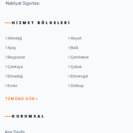
Nakliyat Sigortası
HIZMET BÖLGELERI
Altındağ
Akyurt
Ayaş
Balâ
Beypazarı
Çamlıdere
Çankaya
Çubuk
Elmadağ
Etimesgut
Evren
Gölbaşı
TÜMÜNÜ GÖR
KURUMSAL
Ana Sayfa