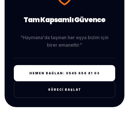
Tam Kapsamlı Güvence
“
Haymana
'da taşınan her eşya bizim için
birer emanettir.”
HEMEN BAĞLAN:
0545 656 81 03
SÜRECI BAŞLAT