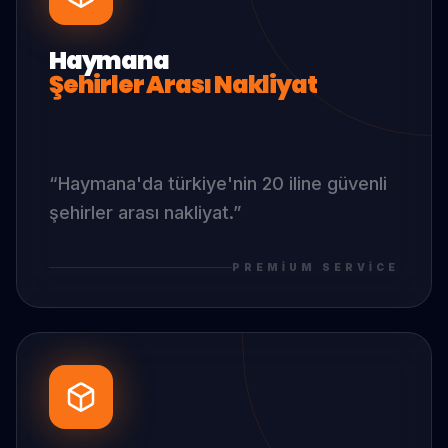
Haymana
Şehirler Arası Nakliyat
“
Haymana
'da
türkiye'nin 20 iline güvenli
şehirler arası nakliyat.
”
PREMIUM SERVICE