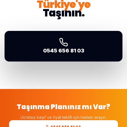
Türkiye'ye
Taşının.
0545 656 81 03
Taşınma Planınız mı Var?
Ücretsiz keşif ve fiyat teklifi için hemen arayın.
0545 656 81 03