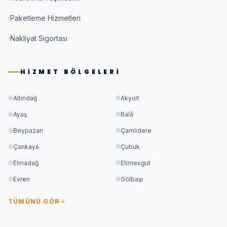
Paketleme Hizmetleri
Nakliyat Sigortası
HIZMET BÖLGELERI
Altındağ
Akyurt
Ayaş
Balâ
Beypazarı
Çamlıdere
Çankaya
Çubuk
Elmadağ
Etimesgut
Evren
Gölbaşı
TÜMÜNÜ GÖR