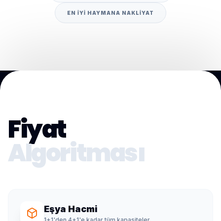
EN IYI HAYMANA NAKLIYAT
Fiyat
Algoritması
Eşya Hacmi
1+1'den 4+1'e kadar tüm kapasiteler