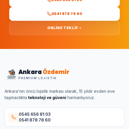
0541 878 78 60
ONLINE TEKLIF
Ankara
Özdemir
PREMIUM LOJISTIK
Ankara'nın öncü lojistik markası olarak, 15 yıldır evden eve
taşımacılıkta
teknoloji ve güveni
harmanlıyoruz.
0545 656 81 03
0541 878 78 60