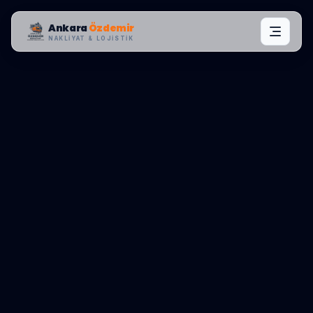
Ankara
Özdemir
NAKLIYAT & LOJISTIK
BÖLGE KONTROL MERKEZI:
HAYMANA
0545 656 81 03
TEKLIF AL