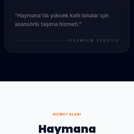
“
Haymana
'da
yüksek katlı binalar için
asansörlü taşıma hizmeti.
”
PREMIUM SERVICE
HIZMET ALANI
Haymana