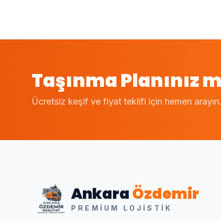
Taşınma Planınız m
Ücretsiz keşif ve fiyat teklifi için hemen arayın
Ankara
Özdemir
PREMIUM LOJISTIK