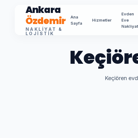
Ankara
Evden
Özdemir
Ana
Hizmetler
Eve
Sayfa
Nakliya
NAKLIYAT &
LOJISTIK
Keçiör
Keçiören evde