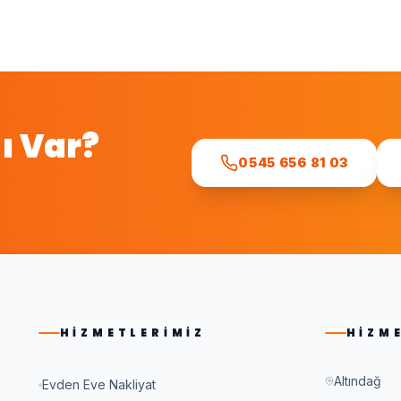
ı Var?
0545 656 81 03
.
HIZMETLERIMIZ
HIZM
Altındağ
Evden Eve Nakliyat