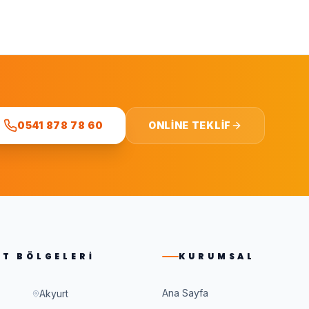
0541 878 78 60
ONLINE TEKLIF
ET BÖLGELERI
KURUMSAL
Ana Sayfa
Akyurt