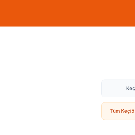
Keç
Tüm
Keçiö