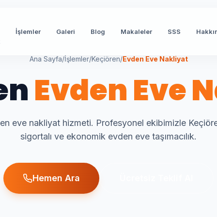
İşlemler
Galeri
Blog
Makaleler
SSS
Hakkı
t
Ana Sayfa
/
İşlemler
/
Keçiören
/
Evden Eve Nakliyat
en
Evden Eve N
n eve nakliyat hizmeti. Profesyonel ekibimizle Keçiör
sigortalı ve ekonomik evden eve taşımacılık.
Hemen Ara
Ücretsiz Teklif Al