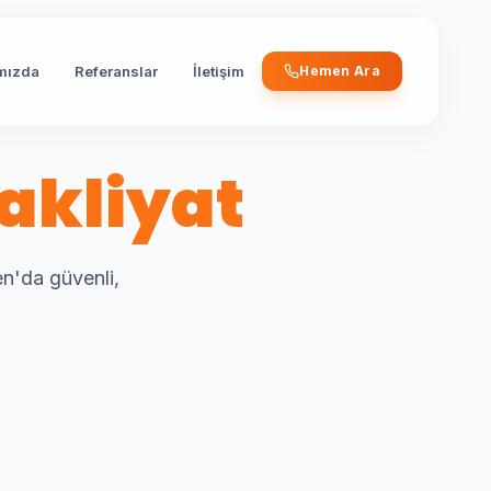
mızda
Referanslar
İletişim
Hemen Ara
akliyat
en'da güvenli,