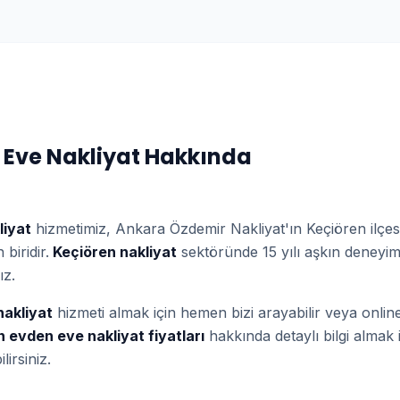
 Eve Nakliyat
Hakkında
liyat
hizmetimiz, Ankara Özdemir Nakliyat'ın
Keçiören
ilçe
biridir.
Keçiören
nakliyat
sektöründe 15 yılı aşkın deneyim
ız.
akliyat
hizmeti almak için hemen bizi arayabilir veya onlin
n
evden eve nakliyat
fiyatları
hakkında detaylı bilgi almak 
irsiniz.