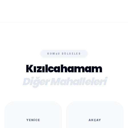
KOMŞU BÖLGELER
Kızılcahamam
Diğer Mahalleleri
YENICE
AKÇAY