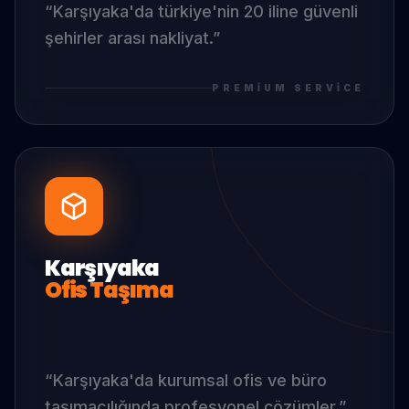
“
Karşıyaka
'da
türkiye'nin 20 iline güvenli
şehirler arası nakliyat.
”
PREMIUM SERVICE
Karşıyaka
Ofis Taşıma
“
Karşıyaka
'da
kurumsal ofis ve büro
taşımacılığında profesyonel çözümler.
”