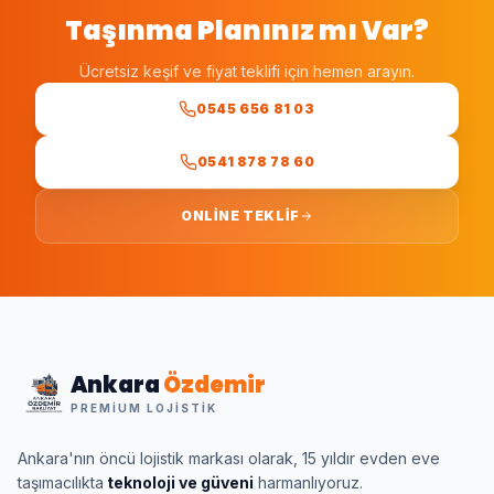
Taşınma Planınız mı Var?
Ücretsiz keşif ve fiyat teklifi için hemen arayın.
0545 656 81 03
0541 878 78 60
ONLINE TEKLIF
Ankara
Özdemir
PREMIUM LOJISTIK
Ankara'nın öncü lojistik markası olarak, 15 yıldır evden eve
taşımacılıkta
teknoloji ve güveni
harmanlıyoruz.