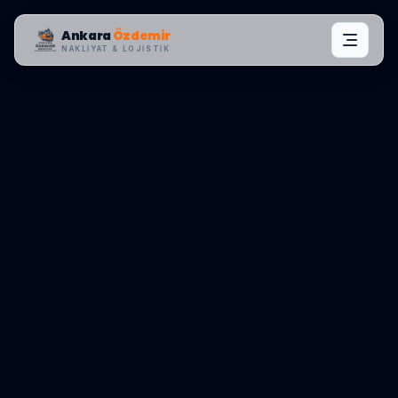
Ankara
Özdemir
NAKLIYAT & LOJISTIK
MAHALLE OPERASYONLARI:
KIZILCAHAMAM
,
KARŞIYAKA
0545 656 81 03
TEKLIF AL