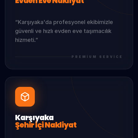
Evden Eve Nakliyat
“
Karşıyaka
'da
profesyonel ekibimizle
güvenli ve hızlı evden eve taşımacılık
hizmeti.
”
PREMIUM SERVICE
Karşıyaka
Şehir İçi Nakliyat