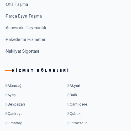
Ofis Taşıma
Parça Eşya Taşıma
Asansörlü Taşımacılık
Paketleme Hizmetleri
Nakliyat Sigortası
HIZMET BÖLGELERI
Altındağ
Akyurt
Ayaş
Balâ
Beypazarı
Çamlıdere
Çankaya
Çubuk
Elmadağ
Etimesgut