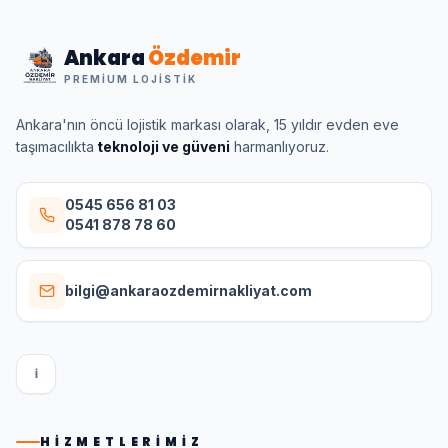
Ankara
Özdemir
PREMIUM LOJISTIK
Ankara'nın öncü lojistik markası olarak, 15 yıldır evden eve
taşımacılıkta
teknoloji ve güveni
harmanlıyoruz.
0545 656 81 03
0541 878 78 60
bilgi@ankaraozdemirnakliyat.com
I
HIZMETLERIMIZ