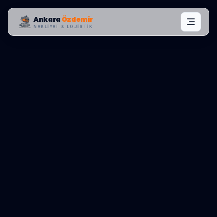
Ankara
Özdemir
NAKLIYAT & LOJISTIK
MAHALLE OPERASYONLARI:
MAMAK
,
DOSTLAR
0545 656 81 03
TEKLIF AL