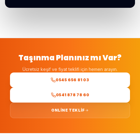
Taşınma Planınız mı Var?
Ücretsiz keşif ve fiyat teklifi için hemen arayın.
0545 656 81 03
0541 878 78 60
ONLINE TEKLIF