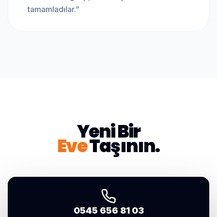
tamamladılar.
”
Yeni Bir
Eve
Taşının.
0545 656 81 03