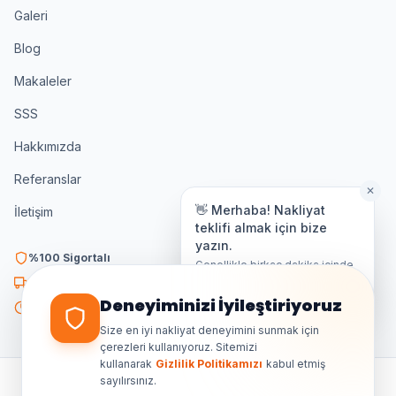
Galeri
Blog
Makaleler
SSS
Hakkımızda
Referanslar
✕
👋 Merhaba! Nakliyat
İletişim
teklifi almak için bize
yazın.
%100 Sigortalı
Genellikle birkaç dakika içinde
yanıt veriyoruz.
K3 Belgeli
Deneyiminizi İyileştiriyoruz
7/24 Destek
Size en iyi nakliyat deneyimini sunmak için
çerezleri kullanıyoruz. Sitemizi
kullanarak
Gizlilik Politikamızı
kabul etmiş
sayılırsınız.
©
2026
Ankara Özdemir Nakliyat. Tüm hakları saklıdır.