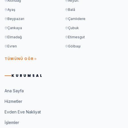
Altındağ
Akyurt
Ayaş
Balâ
Beypazarı
Çamlıdere
Çankaya
Çubuk
Elmadağ
Etimesgut
Evren
Gölbaşı
TÜMÜNÜ GÖR
KURUMSAL
Ana Sayfa
Hizmetler
Evden Eve Nakliyat
İşlemler