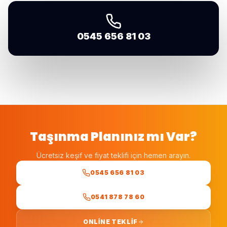
0545 656 81 03
Taşınma Planınız mı Var?
Ücretsiz keşif ve fiyat teklifi için hemen arayın.
0545 656 81 03
0541 878 78 60
ONLINE TEKLIF