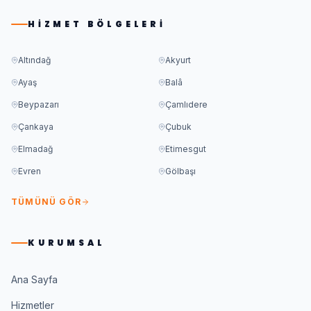
HIZMET BÖLGELERI
Altındağ
Akyurt
Ayaş
Balâ
Beypazarı
Çamlıdere
Çankaya
Çubuk
Elmadağ
Etimesgut
Evren
Gölbaşı
TÜMÜNÜ GÖR
KURUMSAL
Ana Sayfa
Hizmetler