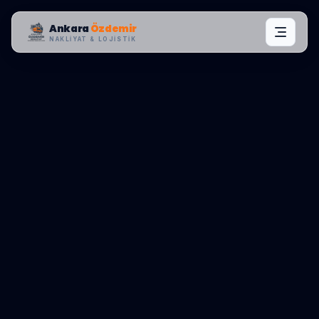
Ankara
Özdemir
NAKLIYAT & LOJISTIK
MAHALLE OPERASYONLARI:
MAMAK
,
FAHRI KORUTÜRK
0545 656 81 03
TEKLIF AL