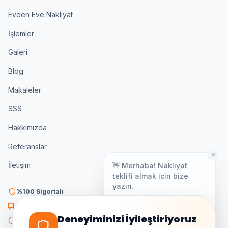
Evden Eve Nakliyat
İşlemler
Galeri
Blog
Makaleler
SSS
Hakkımızda
Referanslar
✕
👋 Merhaba! Nakliyat
İletişim
teklifi almak için bize
yazın.
%100 Sigortalı
Genellikle birkaç dakika içinde
yanıt veriyoruz.
K3 Belgeli
Deneyiminizi İyileştiriyoruz
7/24 Destek