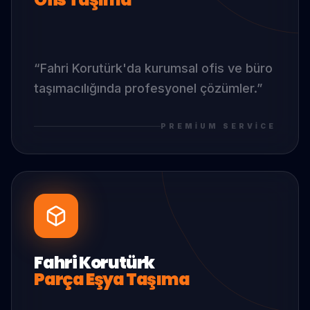
“
Fahri Korutürk
'da
kurumsal ofis ve büro
taşımacılığında profesyonel çözümler.
”
PREMIUM SERVICE
Fahri Korutürk
Parça Eşya Taşıma