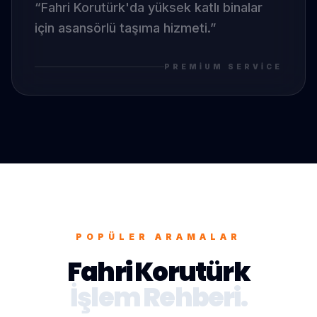
“
Fahri Korutürk
'da
yüksek katlı binalar
için asansörlü taşıma hizmeti.
”
PREMIUM SERVICE
POPÜLER ARAMALAR
Fahri Korutürk
İşlem Rehberi.