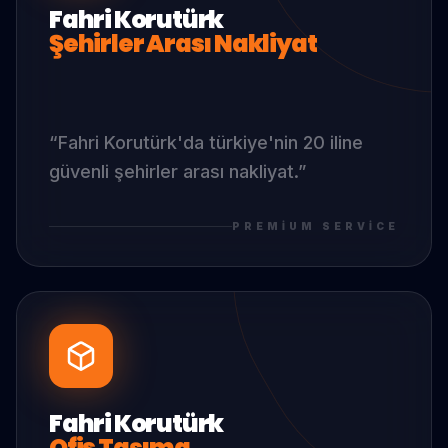
Fahri Korutürk
Şehirler Arası Nakliyat
“
Fahri Korutürk
'da
türkiye'nin 20 iline
güvenli şehirler arası nakliyat.
”
PREMIUM SERVICE
Fahri Korutürk
Ofis Taşıma