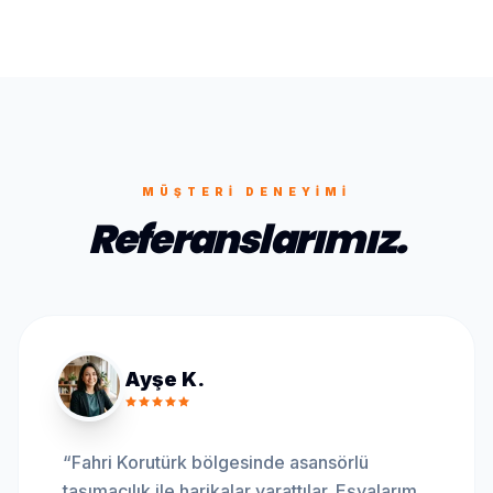
MÜŞTERI DENEYIMI
Referanslarımız.
Ayşe K.
“
Fahri Korutürk bölgesinde asansörlü
taşımacılık ile harikalar yarattılar. Eşyalarım