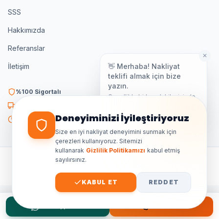
SSS
Hakkımızda
Referanslar
✕
👋 Merhaba! Nakliyat
İletişim
teklifi almak için bize
yazın.
%100 Sigortalı
Genellikle birkaç dakika içinde
yanıt veriyoruz.
K3 Belgeli
Deneyiminizi İyileştiriyoruz
7/24 Destek
Size en iyi nakliyat deneyimini sunmak için
çerezleri kullanıyoruz. Sitemizi
kullanarak
Gizlilik Politikamızı
kabul etmiş
sayılırsınız.
©
2026
Ankara Özdemir Nakliyat. Tüm hakları saklıdır.
GIZLILIK
ŞARTLAR
KVKK
SITE HARITASI
KABUL ET
REDDET
WhatsApp Teklif
Hemen Ara