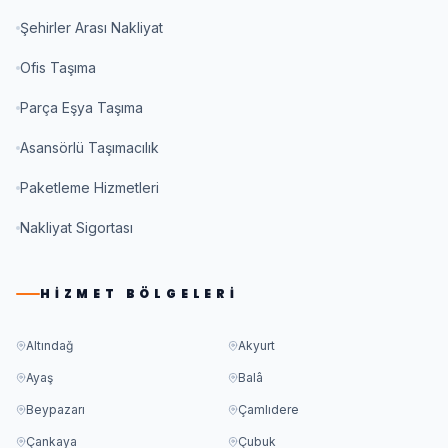
Şehirler Arası Nakliyat
Ofis Taşıma
Parça Eşya Taşıma
Asansörlü Taşımacılık
Paketleme Hizmetleri
Nakliyat Sigortası
HIZMET BÖLGELERI
Altındağ
Akyurt
Ayaş
Balâ
Beypazarı
Çamlıdere
Çankaya
Çubuk