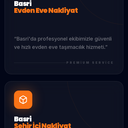
Basri
Evden Eve Nakliyat
“
Basri
'da
profesyonel ekibimizle güvenli
ve hızlı evden eve taşımacılık hizmeti.
”
PREMIUM SERVICE
Basri
Şehir İçi Nakliyat