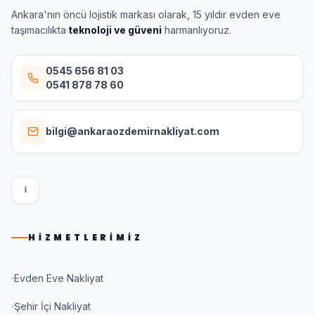
Ankara'nın öncü lojistik markası olarak, 15 yıldır evden eve
taşımacılıkta
teknoloji ve güveni
harmanlıyoruz.
0545 656 81 03
0541 878 78 60
bilgi@ankaraozdemirnakliyat.com
I
HIZMETLERIMIZ
Evden Eve Nakliyat
Şehir İçi Nakliyat