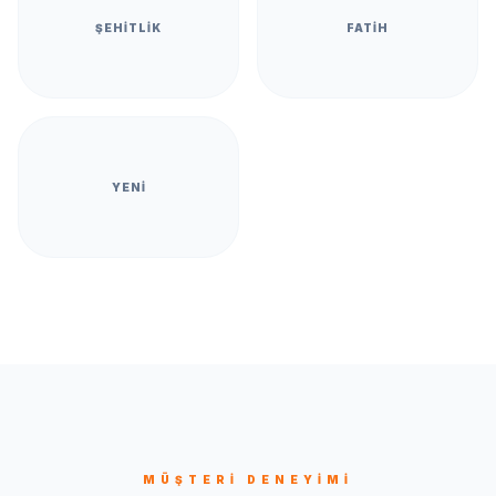
ŞEHITLIK
FATIH
YENI
MÜŞTERI DENEYIMI