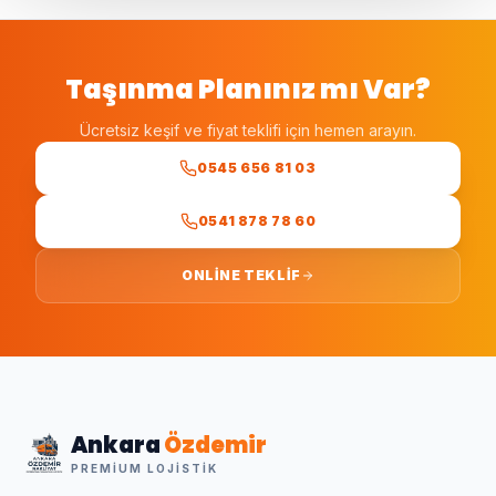
Taşınma Planınız mı Var?
Ücretsiz keşif ve fiyat teklifi için hemen arayın.
0545 656 81 03
0541 878 78 60
ONLINE TEKLIF
Ankara
Özdemir
PREMIUM LOJISTIK