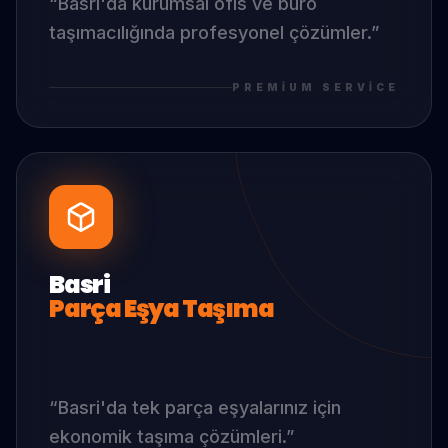
“
Basri
'da
kurumsal ofis ve büro
taşımacılığında profesyonel çözümler.
”
PREMIUM SERVICE
Basri
Parça Eşya Taşıma
“
Basri
'da
tek parça eşyalarınız için
ekonomik taşıma çözümleri.
”