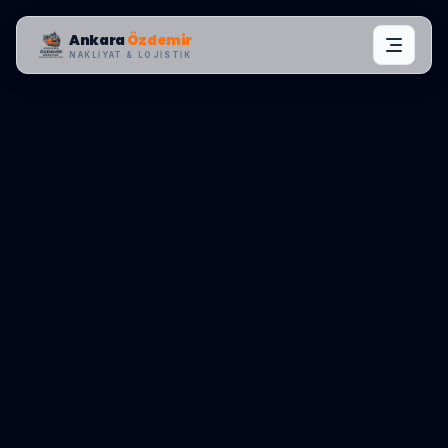
Ankara
Özdemir
NAKLIYAT & LOJISTIK
MAHALLE OPERASYONLARI:
POLATLI
,
BASRI
0545 656 81 03
TEKLIF AL