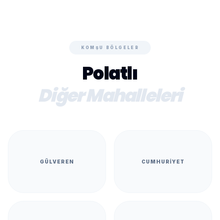
KOMŞU BÖLGELER
Polatlı
Diğer Mahalleleri
GÜLVEREN
CUMHURIYET