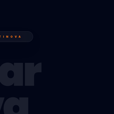
TINOVA
ar
va