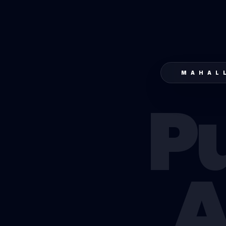
MAHAL
P
A