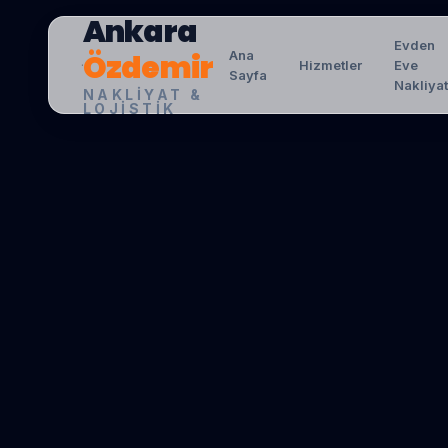
Ankara
Evden
Özdemir
Ana
Hizmetler
Eve
Sayfa
Nakliya
NAKLIYAT &
LOJISTIK