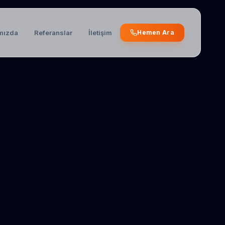
mızda
Referanslar
İletişim
Hemen Ara