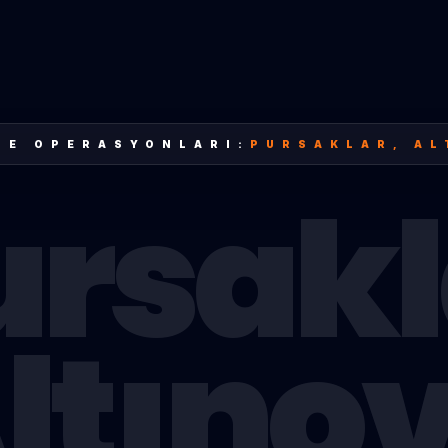
LE OPERASYONLARI:
PURSAKLAR
,
AL
ursakl
ltıno