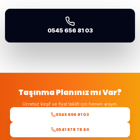
0545 656 81 03
Taşınma Planınız mı Var?
Ücretsiz keşif ve fiyat teklifi için hemen arayın.
0545 656 81 03
0541 878 78 60