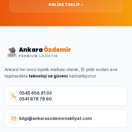
ONLINE TEKLIF
Ankara
Özdemir
PREMIUM LOJISTIK
Ankara'nın öncü lojistik markası olarak, 15 yıldır evden eve
taşımacılıkta
teknoloji ve güveni
harmanlıyoruz.
0545 656 81 03
0541 878 78 60
bilgi@ankaraozdemirnakliyat.com