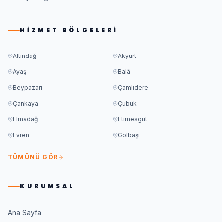
HIZMET BÖLGELERI
Altındağ
Akyurt
Ayaş
Balâ
Beypazarı
Çamlıdere
Çankaya
Çubuk
Elmadağ
Etimesgut
Evren
Gölbaşı
TÜMÜNÜ GÖR
KURUMSAL
Ana Sayfa