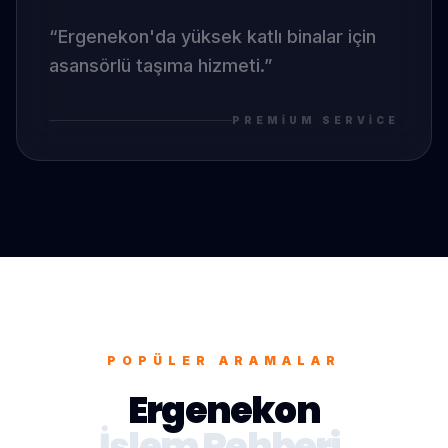
“
Ergenekon
'da
yüksek katlı binalar için
asansörlü taşıma hizmeti.
”
PREMIUM SERVICE
POPÜLER ARAMALAR
Ergenekon
İşlem Rehberi.