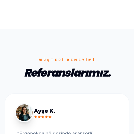
MÜŞTERI DENEYIMI
Referanslarımız.
Ayşe K.
“
Ergenekon bölgesinde asansörlü