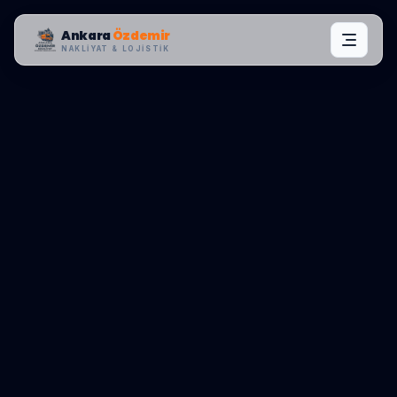
Ankara
Özdemir
NAKLIYAT & LOJISTIK
MAHALLE OPERASYONLARI:
YENIMAHALLE
,
ERGENEKON
0545 656 81 03
TEKLIF AL