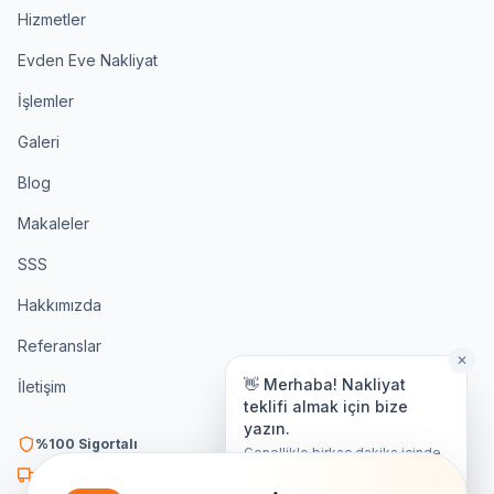
Hizmetler
Evden Eve Nakliyat
İşlemler
Galeri
Blog
Makaleler
SSS
Hakkımızda
Referanslar
✕
👋 Merhaba! Nakliyat
İletişim
teklifi almak için bize
yazın.
%100 Sigortalı
Genellikle birkaç dakika içinde
yanıt veriyoruz.
K3 Belgeli