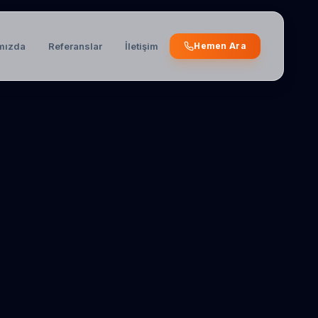
mızda
Referanslar
İletişim
Hemen Ara