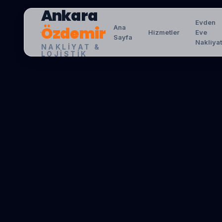
Ankara
Evden
Özdemir
Ana
Hizmetler
Eve
Sayfa
Nakliya
NAKLIYAT &
LOJISTIK