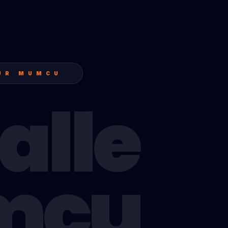
UR MUMCU
alle
mcu