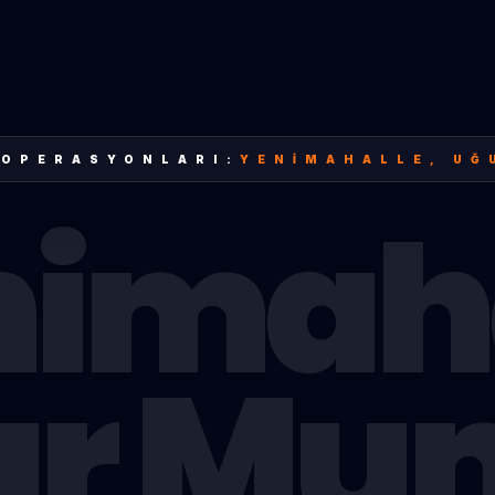
 OPERASYONLARI:
YENIMAHALLE
,
UĞ
imah
ur Mu