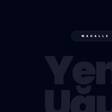
MAHALLE
Yen
Uğ