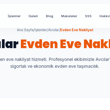
İşlemler
Galeri
Blog
Makaleler
SSS
Hakkı
t
Ana Sayfa
/
İşlemler
/
Avcılar
/
Evden Eve Nakliyat
lar
Evden Eve Nak
en eve nakliyat hizmeti. Profesyonel ekibimizle Avcılar
sigortalı ve ekonomik evden eve taşımacılık.