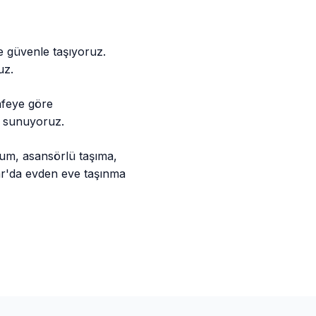
e güvenle taşıyoruz.
uz.
afeye göre
nı sunuyoruz.
lum, asansörlü taşıma,
lar'da evden eve taşınma