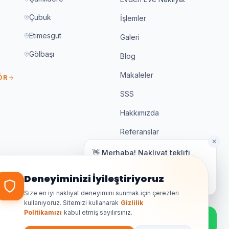
Çubuk
İşlemler
Etimesgut
Galeri
Gölbaşı
Blog
Makaleler
ÖR
SSS
Hakkımızda
Referanslar
✕
İletişim
👋 Merhaba! Nakliyat teklifi
almak için bize yazın.
Genellikle birkaç dakika içinde yanıt
Deneyiminizi İyileştiriyoruz
%100 Sigortalı
veriyoruz.
K3 Belgeli
Size en iyi nakliyat deneyimini sunmak için çerezleri
kullanıyoruz. Sitemizi kullanarak
Gizlilik
7/24 Destek
Politikamızı
kabul etmiş sayılırsınız.