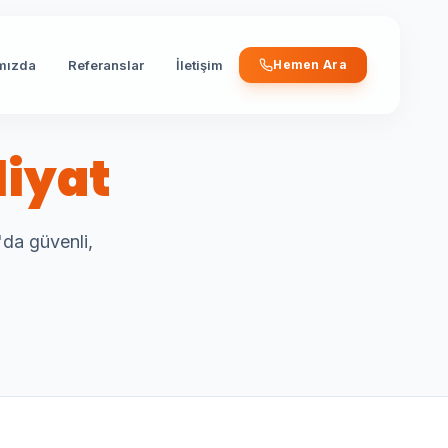
mızda
Referanslar
İletişim
Hemen Ara
liyat
'da güvenli,