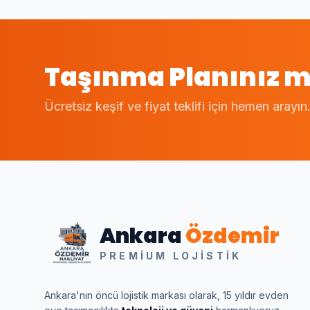
Taşınma Planınız m
Ücretsiz keşif ve fiyat teklifi için hemen arayın
Ankara
Özdemir
PREMIUM LOJISTIK
Ankara'nın öncü lojistik markası olarak, 15 yıldır evden