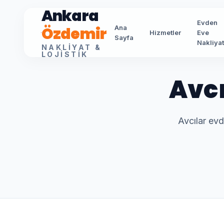
Ankara
Evden
Özdemir
Ana
Hizmetler
Eve
Sayfa
Nakliya
NAKLIYAT &
LOJISTIK
Avcı
Avcılar evd