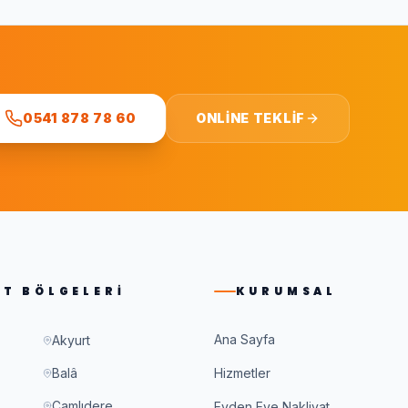
0541 878 78 60
ONLINE TEKLIF
ET BÖLGELERI
KURUMSAL
Ana Sayfa
Akyurt
Balâ
Hizmetler
Çamlıdere
Evden Eve Nakliyat