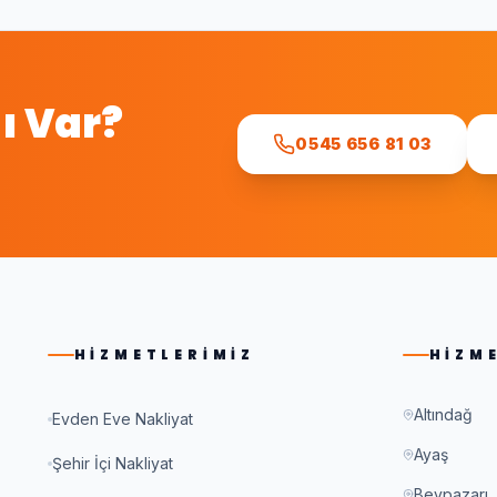
ı Var?
0545 656 81 03
.
HIZMETLERIMIZ
HIZM
Altındağ
Evden Eve Nakliyat
Ayaş
Şehir İçi Nakliyat
Beypazarı