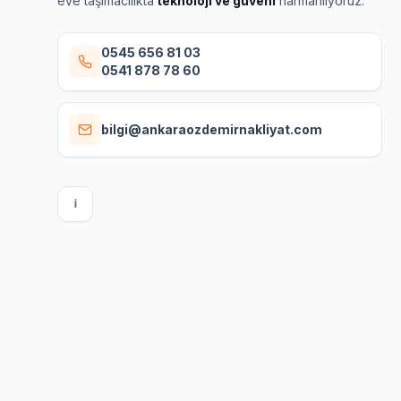
eve taşımacılıkta
teknoloji ve güveni
harmanlıyoruz.
0545 656 81 03
0541 878 78 60
bilgi@ankaraozdemirnakliyat.com
I