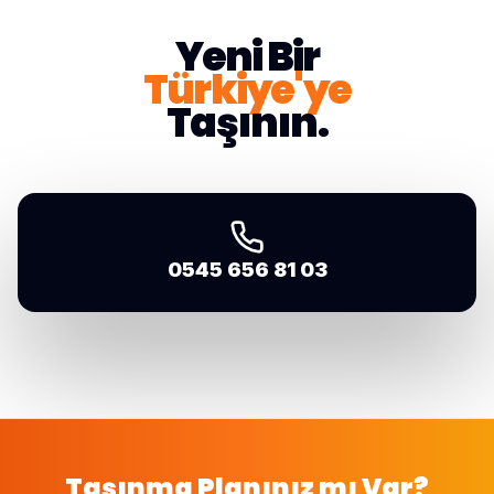
L
Yeni Bir
Türkiye'ye
Taşının.
0545 656 81 03
Taşınma Planınız mı Var?