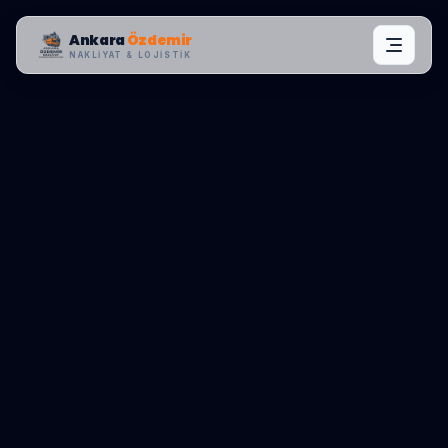
Ankara
Özdemir
NAKLIYAT & LOJISTIK
BÖLGE KONTROL MERKEZI:
BAHÇELIEVLER
0545 656 81 03
TEKLIF AL