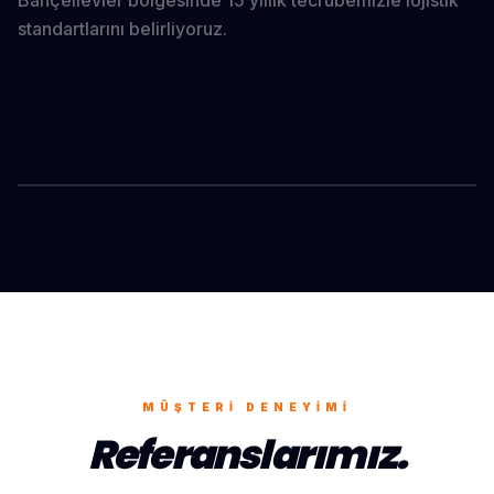
Bahçelievler
bölgesinde 15 yıllık tecrübemizle lojistik
standartlarını belirliyoruz.
BAHÇELIEVLER
ONAYLANMIŞ OPERASYON
MÜŞTERI DENEYIMI
Referanslarımız.