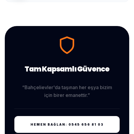
Tam Kapsamlı Güvence
“
Bahçelievler
'da taşınan her eşya bizim
için birer emanettir.”
HEMEN BAĞLAN:
0545 656 81 03