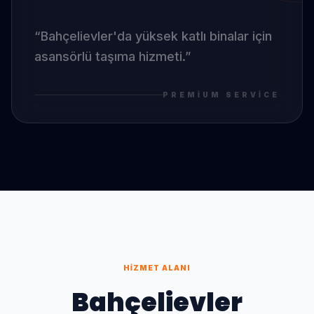
“
Bahçelievler
'da
yüksek katlı binalar için
asansörlü taşıma hizmeti.
”
PREMIUM SERVICE
HIZMET ALANI
Bahçelievler