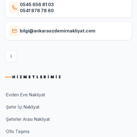
0545 656 81 03
0541 878 78 60
bilgi@ankaraozdemirnakliyat.com
I
HIZMETLERIMIZ
Evden Eve Nakliyat
Şehir İçi Nakliyat
Şehirler Arası Nakliyat
Ofis Taşıma