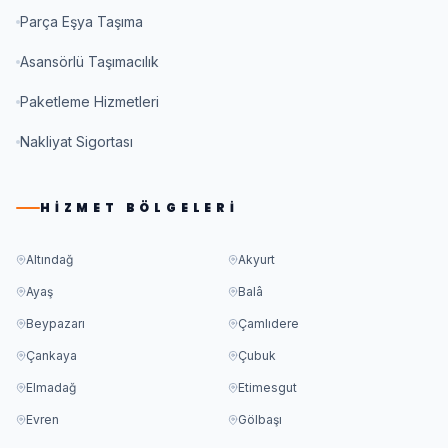
Parça Eşya Taşıma
Asansörlü Taşımacılık
Paketleme Hizmetleri
Nakliyat Sigortası
HIZMET BÖLGELERI
Altındağ
Akyurt
Ayaş
Balâ
Beypazarı
Çamlıdere
Çankaya
Çubuk
Elmadağ
Etimesgut
Evren
Gölbaşı