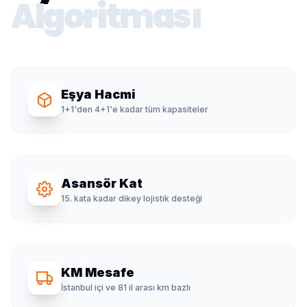
Algoritması
Eşya Hacmi
1+1'den 4+1'e kadar tüm kapasiteler
Asansör Kat
15. kata kadar dikey lojistik desteği
KM Mesafe
İstanbul içi ve 81 il arası km bazlı