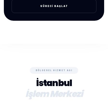
SÜRECI BAŞLAT
BÖLGESEL HIZMET AĞI
İstanbul
İşlem Merkezi