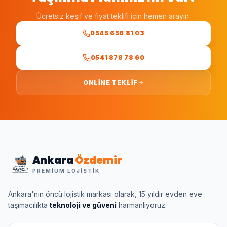
Ücretsiz keşif ve fiyat teklifi için hemen arayın.
0545 656 81 03
0541 878 78 60
ONLINE TEKLIF
Ankara
Özdemir
PREMIUM LOJISTIK
Ankara'nın öncü lojistik markası olarak, 15 yıldır evden eve
taşımacılıkta
teknoloji ve güveni
harmanlıyoruz.