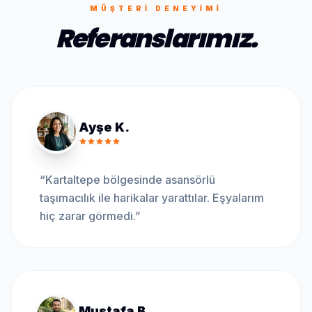
MÜŞTERI DENEYIMI
Referanslarımız.
Ayşe K.
“
Kartaltepe bölgesinde asansörlü
taşımacılık ile harikalar yarattılar. Eşyalarım
hiç zarar görmedi.
”
Mustafa B.