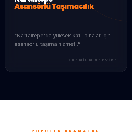
Asansörlü Taşımacılık
“
Kartaltepe
'da
yüksek katlı binalar için
asansörlü taşıma hizmeti.
”
PREMIUM SERVICE
POPÜLER ARAMALAR