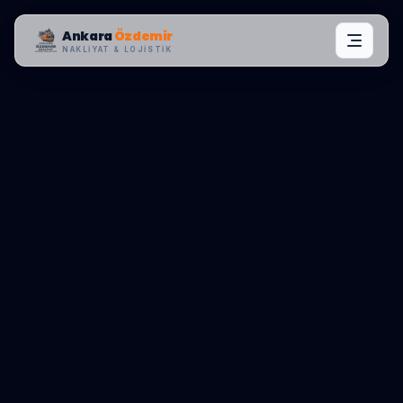
Ankara
Özdemir
NAKLIYAT & LOJISTIK
MAHALLE OPERASYONLARI:
BAKIRKÖY
,
KARTALTEPE
0545 656 81 03
TEKLIF AL