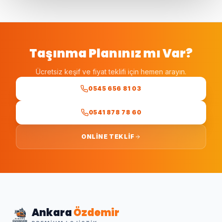
Taşınma Planınız mı Var?
Ücretsiz keşif ve fiyat teklifi için hemen arayın.
0545 656 81 03
0541 878 78 60
ONLINE TEKLIF
Ankara
Özdemir