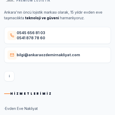
PREMIUM LOJISTIK
Ankara'nın öncü lojistik markası olarak, 15 yıldır evden eve
taşımacılıkta
teknoloji ve güveni
harmanlıyoruz.
0545 656 81 03
0541 878 78 60
bilgi@ankaraozdemirnakliyat.com
I
HIZMETLERIMIZ
Evden Eve Nakliyat