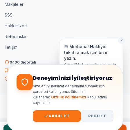
Makaleler
SSS
Hakkımızda
Referanslar
✕
👋 Merhaba! Nakliyat
İletişim
teklifi almak için bize
yazın.
%100 Sigortalı
Genellikle birkaç dakika içinde
yanıt veriyoruz.
K3 Belgeli
Deneyiminizi İyileştiriyoruz
7/24 Destek
Size en iyi nakliyat deneyimini sunmak için
çerezleri kullanıyoruz. Sitemizi
kullanarak
Gizlilik Politikamızı
kabul etmiş
sayılırsınız.
©
2026
Ankara Özdemir Nakliyat. Tüm hakları saklıdır.
GIZLILIK
ŞARTLAR
KVKK
SITE HARITASI
KABUL ET
REDDET