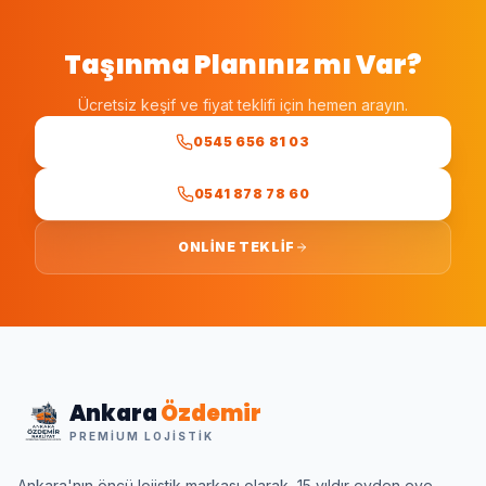
Taşınma Planınız mı Var?
Ücretsiz keşif ve fiyat teklifi için hemen arayın.
0545 656 81 03
0541 878 78 60
ONLINE TEKLIF
Ankara
Özdemir
PREMIUM LOJISTIK
Ankara'nın öncü lojistik markası olarak, 15 yıldır evden eve