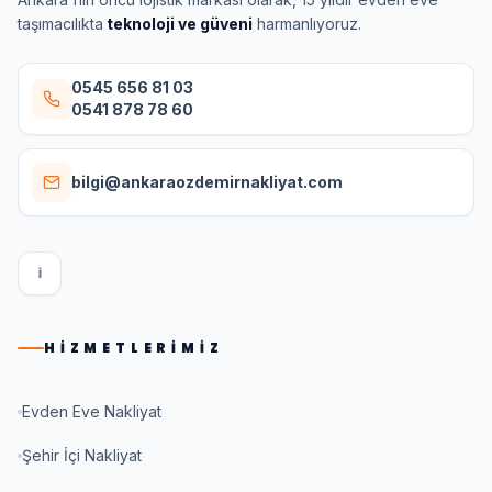
taşımacılıkta
teknoloji ve güveni
harmanlıyoruz.
0545 656 81 03
0541 878 78 60
bilgi@ankaraozdemirnakliyat.com
I
HIZMETLERIMIZ
Evden Eve Nakliyat
Şehir İçi Nakliyat