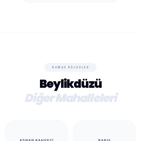
KOMŞU BÖLGELER
Beylikdüzü
Diğer Mahalleleri
ADNAN KAHVECI
BARIŞ