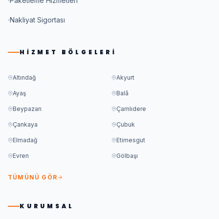
Paketleme Hizmetleri
Nakliyat Sigortası
HIZMET BÖLGELERI
Altındağ
Akyurt
Ayaş
Balâ
Beypazarı
Çamlıdere
Çankaya
Çubuk
Elmadağ
Etimesgut
Evren
Gölbaşı
TÜMÜNÜ GÖR
KURUMSAL