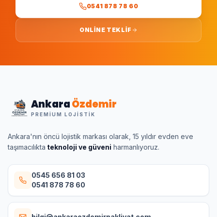
0541 878 78 60
ONLINE TEKLIF
Ankara
Özdemir
PREMIUM LOJISTIK
Ankara'nın öncü lojistik markası olarak, 15 yıldır evden eve
taşımacılıkta
teknoloji ve güveni
harmanlıyoruz.
0545 656 81 03
0541 878 78 60
bilgi@ankaraozdemirnakliyat.com