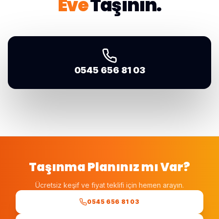
Eve
Taşının.
0545 656 81 03
Taşınma Planınız mı Var?
Ücretsiz keşif ve fiyat teklifi için hemen arayın.
0545 656 81 03