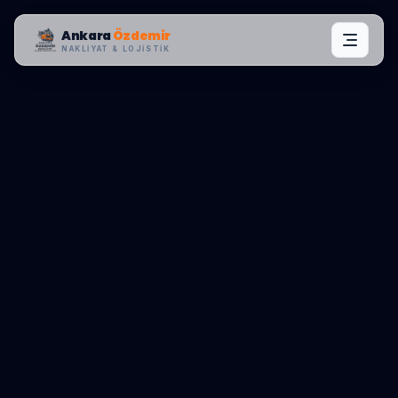
Ankara
Özdemir
NAKLIYAT & LOJISTIK
MAHALLE OPERASYONLARI:
BEYLIKDÜZÜ
,
CUMHURIYET
0545 656 81 03
TEKLIF AL