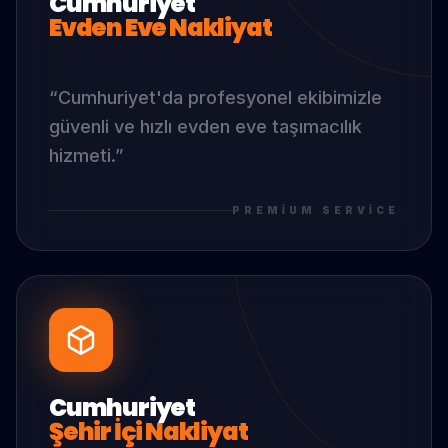
Cumhuriyet
Evden Eve Nakliyat
“
Cumhuriyet
'da
profesyonel ekibimizle
güvenli ve hızlı evden eve taşımacılık
hizmeti.
”
PREMIUM SERVICE
Cumhuriyet
Şehir İçi Nakliyat