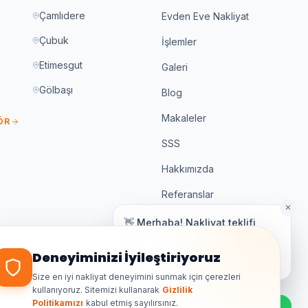
Çamlıdere
Evden Eve Nakliyat
Çubuk
İşlemler
Etimesgut
Galeri
Gölbaşı
Blog
Makaleler
ÖR
SSS
Hakkımızda
Referanslar
✕
İletişim
👋 Merhaba! Nakliyat teklifi
almak için bize yazın.
Genellikle birkaç dakika içinde yanıt
Deneyiminizi İyileştiriyoruz
%100 Sigortalı
veriyoruz.
K3 Belgeli
Size en iyi nakliyat deneyimini sunmak için çerezleri
kullanıyoruz. Sitemizi kullanarak
Gizlilik
7/24 Destek
Politikamızı
kabul etmiş sayılırsınız.