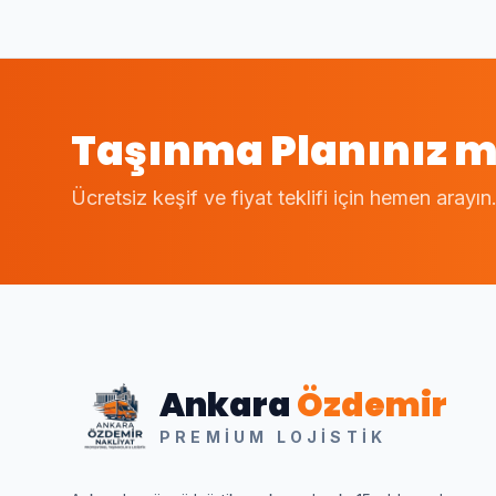
Taşınma Planınız m
Ücretsiz keşif ve fiyat teklifi için hemen arayın
Ankara
Özdemir
PREMIUM LOJISTIK