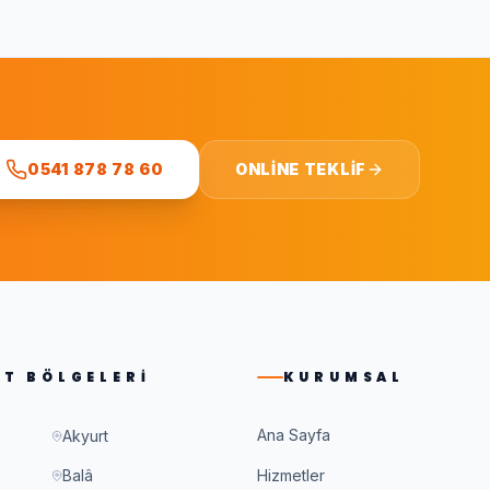
0541 878 78 60
ONLINE TEKLIF
ET BÖLGELERI
KURUMSAL
Ana Sayfa
Akyurt
Balâ
Hizmetler