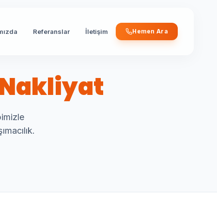
mızda
Referanslar
İletişim
Hemen Ara
 Nakliyat
imizle
ımacılık.