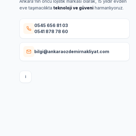
Ankara'nın öncü lojistik markası olarak, 15 yıldır evden
eve taşımacılıkta
teknoloji ve güveni
harmanlıyoruz.
0545 656 81 03
0541 878 78 60
bilgi@ankaraozdemirnakliyat.com
I