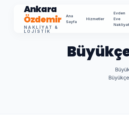
Ankara
Evden
Özdemir
Ana
Hizmetler
Eve
Sayfa
Nakliya
NAKLIYAT &
LOJISTIK
Büyükç
Büyük
Büyükçek