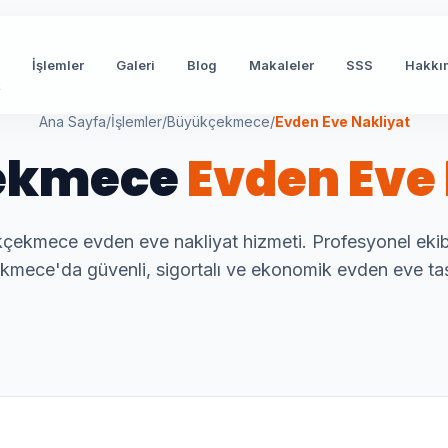
İşlemler
Galeri
Blog
Makaleler
SSS
Hakkı
t
Ana Sayfa
/
İşlemler
/
Büyükçekmece
/
Evden Eve Nakliyat
ekmece
Evden Eve
çekmece evden eve nakliyat hizmeti. Profesyonel ekib
mece'da güvenli, sigortalı ve ekonomik evden eve taş