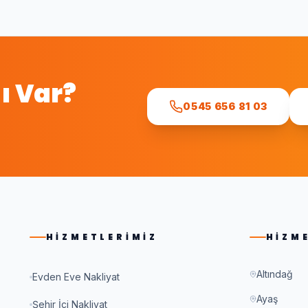
ı Var?
0545 656 81 03
.
HIZMETLERIMIZ
HIZM
Altındağ
Evden Eve Nakliyat
Ayaş
Şehir İçi Nakliyat