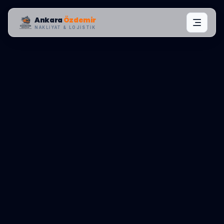
Ankara
Özdemir
NAKLIYAT & LOJISTIK
MAHALLE OPERASYONLARI:
ESENYURT
,
MEHTERÇEŞME
0545 656 81 03
TEKLIF AL