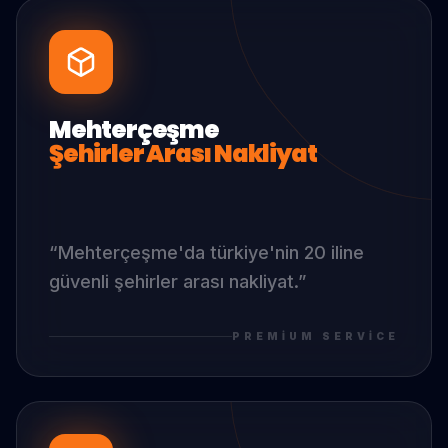
Mehterçeşme
Şehirler Arası Nakliyat
“
Mehterçeşme
'da
türkiye'nin 20 iline
güvenli şehirler arası nakliyat.
”
PREMIUM SERVICE