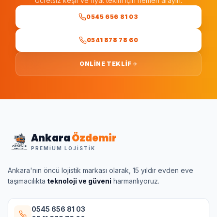
Ücretsiz keşif ve fiyat teklifi için hemen arayın.
0545 656 81 03
0541 878 78 60
ONLINE TEKLIF
Ankara
Özdemir
PREMIUM LOJISTIK
Ankara'nın öncü lojistik markası olarak, 15 yıldır evden eve
taşımacılıkta
teknoloji ve güveni
harmanlıyoruz.
0545 656 81 03