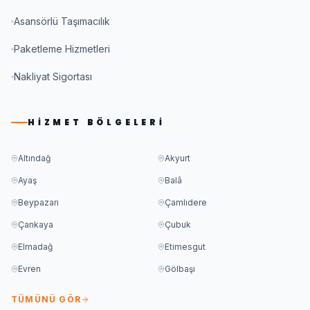
Asansörlü Taşımacılık
Paketleme Hizmetleri
Nakliyat Sigortası
HIZMET BÖLGELERI
Altındağ
Akyurt
Ayaş
Balâ
Beypazarı
Çamlıdere
Çankaya
Çubuk
Elmadağ
Etimesgut
Evren
Gölbaşı
TÜMÜNÜ GÖR