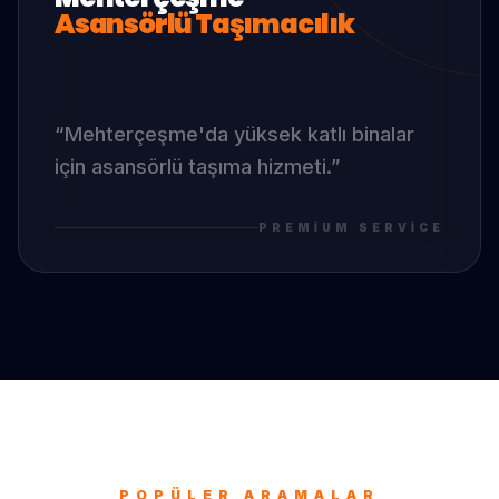
Asansörlü Taşımacılık
“
Mehterçeşme
'da
yüksek katlı binalar
için asansörlü taşıma hizmeti.
”
PREMIUM SERVICE
POPÜLER ARAMALAR