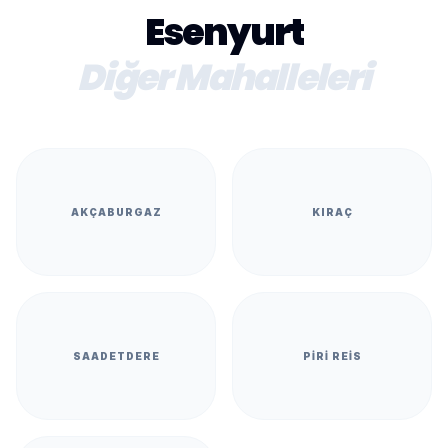
Esenyurt
Diğer Mahalleleri
AKÇABURGAZ
KIRAÇ
SAADETDERE
PIRI REIS