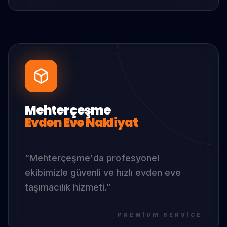
Mehterçeşme
Evden Eve Nakliyat
“
Mehterçeşme
'da
profesyonel
ekibimizle güvenli ve hızlı evden eve
taşımacılık hizmeti.
”
PREMIUM SERVICE