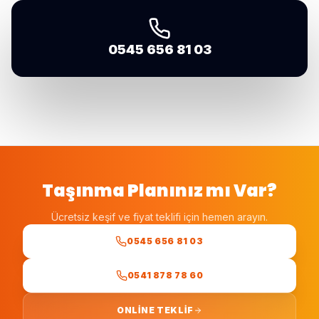
0545 656 81 03
Taşınma Planınız mı Var?
Ücretsiz keşif ve fiyat teklifi için hemen arayın.
0545 656 81 03
0541 878 78 60
ONLINE TEKLIF