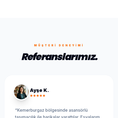
MÜŞTERI DENEYIMI
Referanslarımız.
Ayşe K.
“
Kemerburgaz bölgesinde asansörlü
taşımacılık ile harikalar yarattılar. Eşyalarım