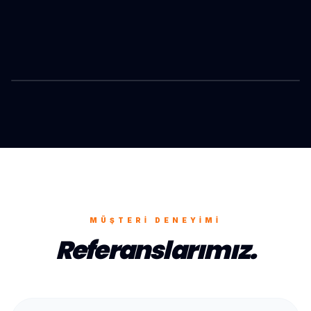
GAZIOSMANPAŞA
ONAYLANMIŞ OPERASYON
MÜŞTERI DENEYIMI
Referanslarımız.