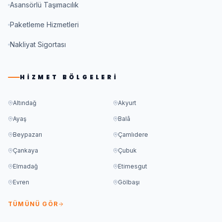
Asansörlü Taşımacılık
Paketleme Hizmetleri
Nakliyat Sigortası
HIZMET BÖLGELERI
Altındağ
Akyurt
Ayaş
Balâ
Beypazarı
Çamlıdere
Çankaya
Çubuk
Elmadağ
Etimesgut
Evren
Gölbaşı
TÜMÜNÜ GÖR