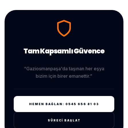
Tam Kapsamlı Güvence
“
Gaziosmanpaşa
'da taşınan her eşya
bizim için birer emanettir.”
HEMEN BAĞLAN:
0545 656 81 03
SÜRECI BAŞLAT