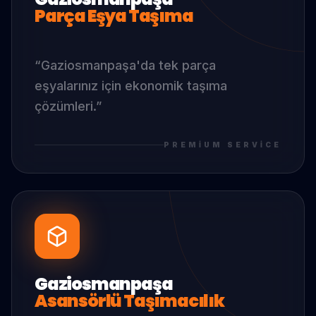
Parça Eşya Taşıma
“
Gaziosmanpaşa
'da
tek parça
eşyalarınız için ekonomik taşıma
çözümleri.
”
PREMIUM SERVICE
Gaziosmanpaşa
Asansörlü Taşımacılık