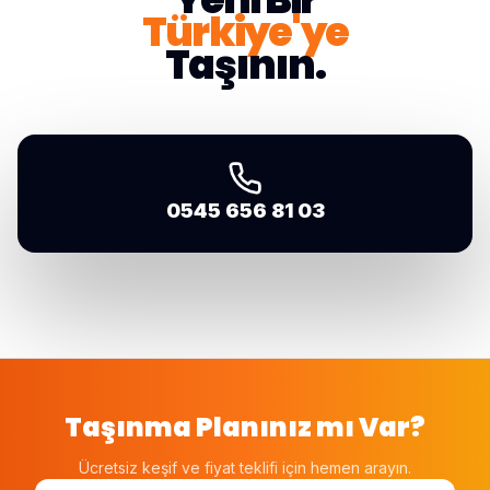
SM
Türkiye'ye
Taşının.
0545 656 81 03
Taşınma Planınız mı Var?
Ücretsiz keşif ve fiyat teklifi için hemen arayın.