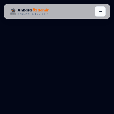
Ankara
Özdemir
NAKLIYAT & LOJISTIK
BÖLGE KONTROL MERKEZI:
GAZIOSMANPAŞA
0545 656 81 03
TEKLIF AL