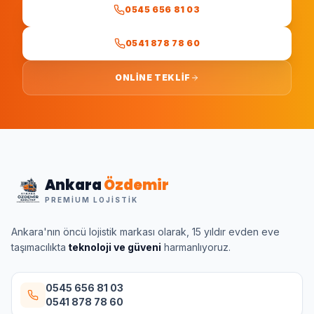
0545 656 81 03
0541 878 78 60
ONLINE TEKLIF
Ankara
Özdemir
PREMIUM LOJISTIK
Ankara'nın öncü lojistik markası olarak, 15 yıldır evden eve
taşımacılıkta
teknoloji ve güveni
harmanlıyoruz.
0545 656 81 03
0541 878 78 60