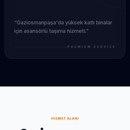
“
Gaziosmanpaşa
'da
yüksek katlı binalar
için asansörlü taşıma hizmeti.
”
PREMIUM SERVICE
HIZMET ALANI