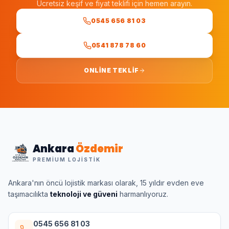
Ücretsiz keşif ve fiyat teklifi için hemen arayın.
0545 656 81 03
0541 878 78 60
ONLINE TEKLIF
Ankara
Özdemir
PREMIUM LOJISTIK
Ankara'nın öncü lojistik markası olarak, 15 yıldır evden eve
taşımacılıkta
teknoloji ve güveni
harmanlıyoruz.
0545 656 81 03