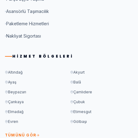
Asansörlü Taşımacılık
Paketleme Hizmetleri
Nakliyat Sigortası
HIZMET BÖLGELERI
Altındağ
Akyurt
Ayaş
Balâ
Beypazarı
Çamlıdere
Çankaya
Çubuk
Elmadağ
Etimesgut
Evren
Gölbaşı
TÜMÜNÜ GÖR