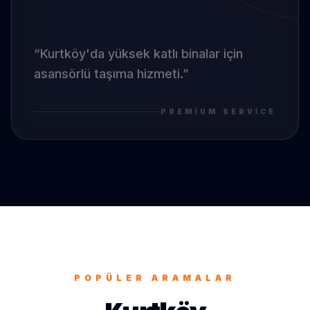
“
Kurtköy
'da
yüksek katlı binalar için
asansörlü taşıma hizmeti.
”
PREMIUM SERVICE
POPÜLER ARAMALAR