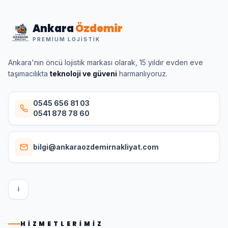
Ankara
Özdemir
PREMIUM LOJISTIK
Ankara'nın öncü lojistik markası olarak, 15 yıldır evden eve
taşımacılıkta
teknoloji ve güveni
harmanlıyoruz.
0545 656 81 03
0541 878 78 60
bilgi@ankaraozdemirnakliyat.com
I
HIZMETLERIMIZ