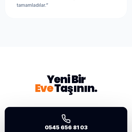
tamamladılar.
”
Yeni Bir
Eve
Taşının.
0545 656 81 03