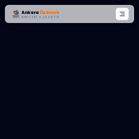
Ankara
Özdemir
NAKLIYAT & LOJISTIK
MAHALLE OPERASYONLARI:
PENDIK
,
KURTKÖY
0545 656 81 03
TEKLIF AL