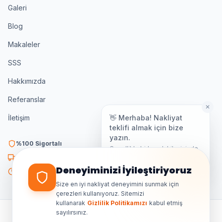
Galeri
Blog
Makaleler
SSS
Hakkımızda
Referanslar
✕
👋 Merhaba! Nakliyat
İletişim
teklifi almak için bize
yazın.
%100 Sigortalı
Genellikle birkaç dakika içinde
yanıt veriyoruz.
K3 Belgeli
Deneyiminizi İyileştiriyoruz
7/24 Destek
Size en iyi nakliyat deneyimini sunmak için
çerezleri kullanıyoruz. Sitemizi
kullanarak
Gizlilik Politikamızı
kabul etmiş
sayılırsınız.
©
2026
Ankara Özdemir Nakliyat. Tüm hakları saklıdır.