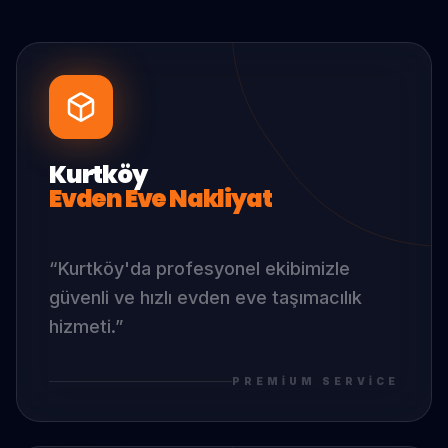
Kurtköy
Evden Eve Nakliyat
“
Kurtköy
'da
profesyonel ekibimizle
güvenli ve hızlı evden eve taşımacılık
hizmeti.
”
PREMIUM SERVICE