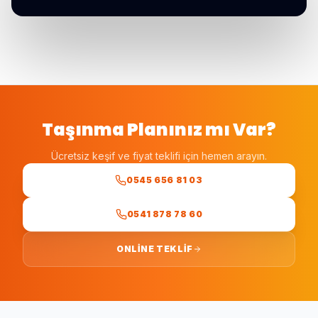
Taşınma Planınız mı Var?
Ücretsiz keşif ve fiyat teklifi için hemen arayın.
0545 656 81 03
0541 878 78 60
ONLINE TEKLIF