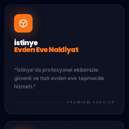
İstinye
Evden Eve Nakliyat
“
İstinye
'da
profesyonel ekibimizle
güvenli ve hızlı evden eve taşımacılık
hizmeti.
”
PREMIUM SERVICE