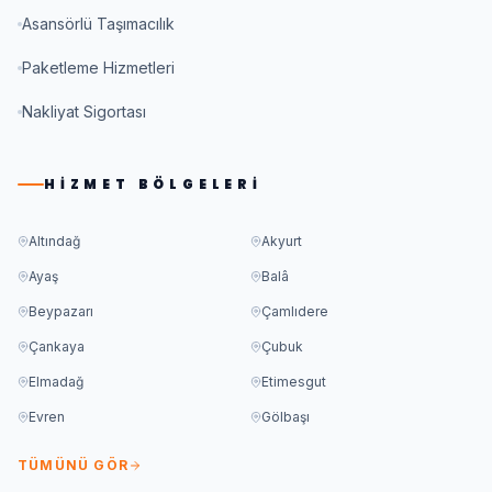
Asansörlü Taşımacılık
Paketleme Hizmetleri
Nakliyat Sigortası
HIZMET BÖLGELERI
Altındağ
Akyurt
Ayaş
Balâ
Beypazarı
Çamlıdere
Çankaya
Çubuk
Elmadağ
Etimesgut
Evren
Gölbaşı
TÜMÜNÜ GÖR