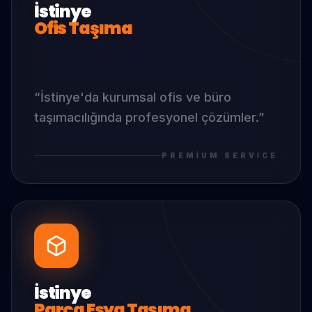
İstinye
Ofis Taşıma
“
İstinye
'da
kurumsal ofis ve büro
taşımacılığında profesyonel çözümler.
”
PREMIUM SERVICE
İstinye
Parça Eşya Taşıma