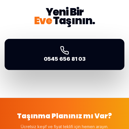
Yeni Bir
Eve
Taşının.
0545 656 81 03
Taşınma Planınız mı Var?
Ücretsiz keşif ve fiyat teklifi için hemen arayın.