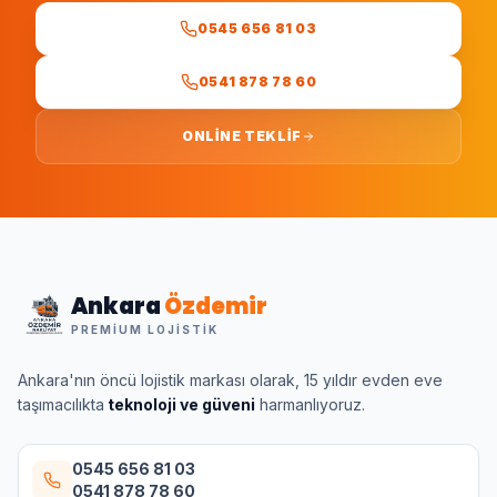
0545 656 81 03
0541 878 78 60
ONLINE TEKLIF
Ankara
Özdemir
PREMIUM LOJISTIK
Ankara'nın öncü lojistik markası olarak, 15 yıldır evden eve
taşımacılıkta
teknoloji ve güveni
harmanlıyoruz.
0545 656 81 03
0541 878 78 60