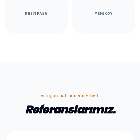
REŞITPAŞA
YENIKÖY
MÜŞTERI DENEYIMI
Referanslarımız.