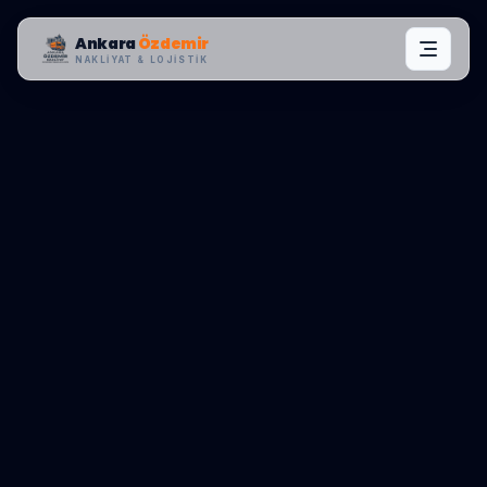
Ankara
Özdemir
NAKLIYAT & LOJISTIK
MAHALLE OPERASYONLARI:
SARIYER
,
İSTINYE
0545 656 81 03
TEKLIF AL