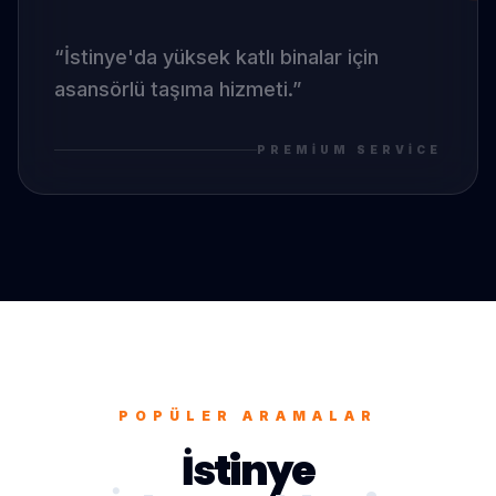
“
İstinye
'da
yüksek katlı binalar için
asansörlü taşıma hizmeti.
”
PREMIUM SERVICE
POPÜLER ARAMALAR
İstinye