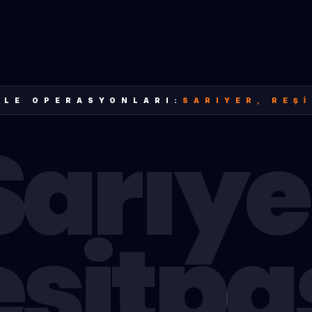
LLE OPERASYONLARI:
SARIYER
,
REŞ
Sarıye
eşitpa