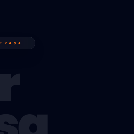
ITPAŞA
r
şa