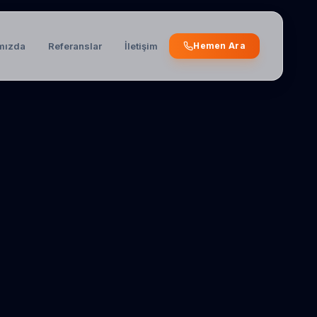
mızda
Referanslar
İletişim
Hemen Ara