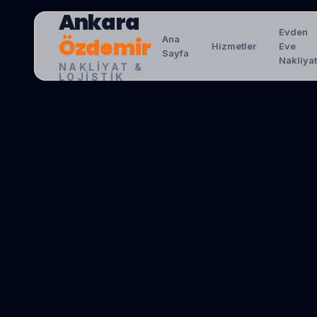
Ankara
Evden
Özdemir
Ana
Hizmetler
Eve
Sayfa
Nakliya
NAKLIYAT &
LOJISTIK