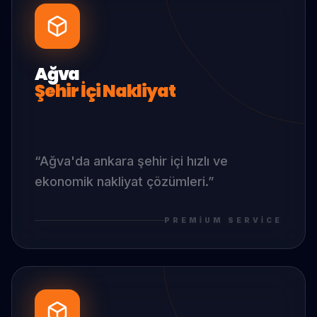
Ağva
Şehir İçi Nakliyat
“
Ağva
'da
ankara şehir içi hızlı ve
ekonomik nakliyat çözümleri.
”
PREMIUM SERVICE