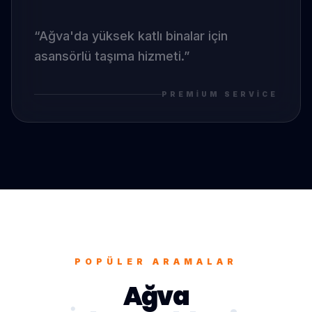
“
Ağva
'da
yüksek katlı binalar için
asansörlü taşıma hizmeti.
”
PREMIUM SERVICE
POPÜLER ARAMALAR
Ağva