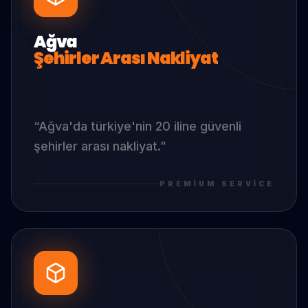
Ağva
Şehirler Arası Nakliyat
“
Ağva
'da
türkiye'nin 20 iline güvenli
şehirler arası nakliyat.
”
PREMIUM SERVICE