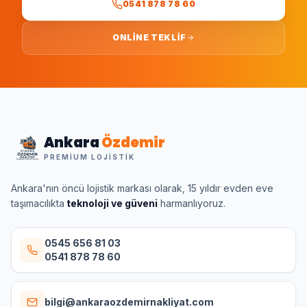
0541 878 78 60
ONLINE TEKLIF
Ankara
Özdemir
PREMIUM LOJISTIK
Ankara'nın öncü lojistik markası olarak, 15 yıldır evden eve
taşımacılıkta
teknoloji ve güveni
harmanlıyoruz.
0545 656 81 03
0541 878 78 60
bilgi@ankaraozdemirnakliyat.com