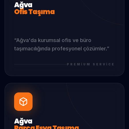
Ağva
Ofis Taşıma
“
Ağva
'da
kurumsal ofis ve büro
taşımacılığında profesyonel çözümler.
”
PREMIUM SERVICE
Ağva
Parça Eşya Taşıma