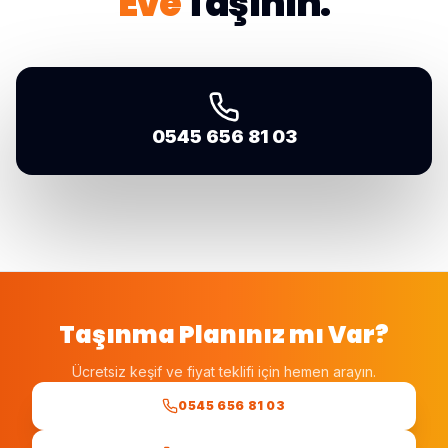
Eve
Taşının.
0545 656 81 03
Taşınma Planınız mı Var?
Ücretsiz keşif ve fiyat teklifi için hemen arayın.
0545 656 81 03