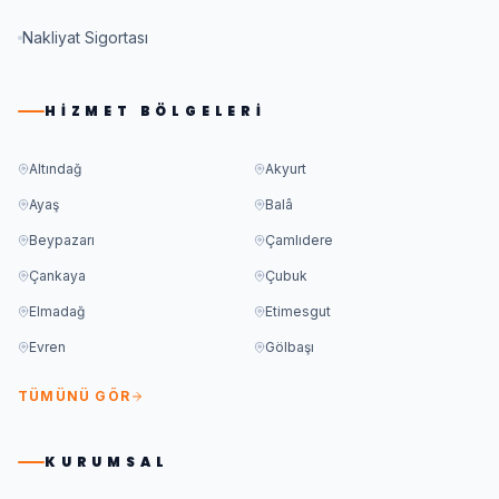
Nakliyat Sigortası
HIZMET BÖLGELERI
Altındağ
Akyurt
Ayaş
Balâ
Beypazarı
Çamlıdere
Çankaya
Çubuk
Elmadağ
Etimesgut
Evren
Gölbaşı
TÜMÜNÜ GÖR
KURUMSAL