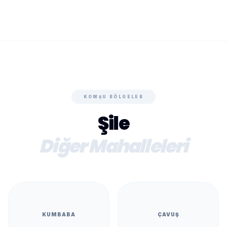
KOMŞU BÖLGELER
Şile
Diğer Mahalleleri
KUMBABA
ÇAVUŞ