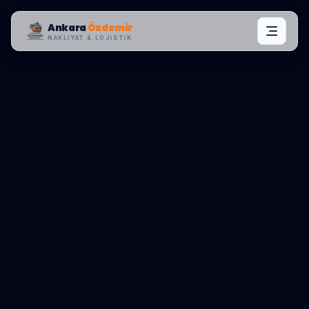
Ankara
Özdemir
NAKLIYAT & LOJISTIK
MAHALLE OPERASYONLARI:
ŞILE
,
AĞVA
0545 656 81 03
TEKLIF AL