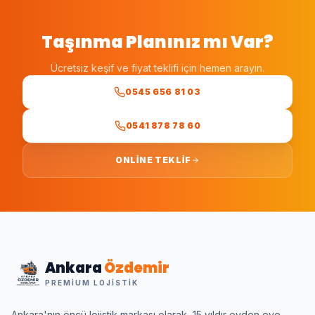
Taşınma Planınız mı Var?
Ücretsiz keşif ve fiyat teklifi için hemen arayın.
0545 656 81 03
0541 878 78 60
ONLINE TEKLIF
Ankara
Özdemir
PREMIUM LOJISTIK
Ankara'nın öncü lojistik markası olarak, 15 yıldır evden eve