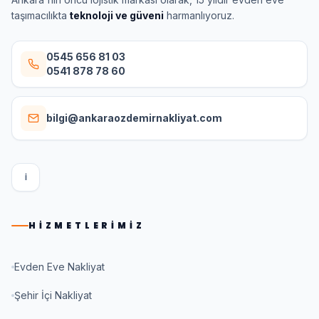
taşımacılıkta
teknoloji ve güveni
harmanlıyoruz.
0545 656 81 03
0541 878 78 60
bilgi@ankaraozdemirnakliyat.com
I
HIZMETLERIMIZ
Evden Eve Nakliyat
Şehir İçi Nakliyat