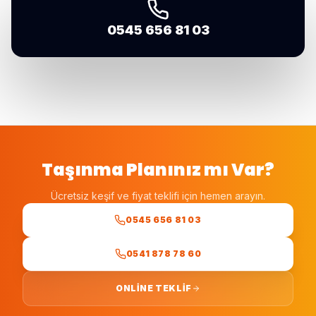
0545 656 81 03
Taşınma Planınız mı Var?
Ücretsiz keşif ve fiyat teklifi için hemen arayın.
0545 656 81 03
0541 878 78 60
ONLINE TEKLIF