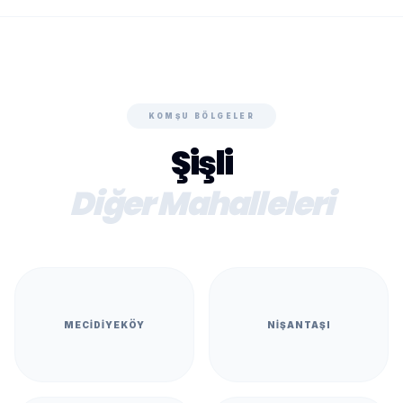
KOMŞU BÖLGELER
Şişli
Diğer Mahalleleri
MECIDIYEKÖY
NIŞANTAŞI