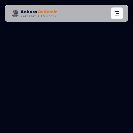
Ankara
Özdemir
NAKLIYAT & LOJISTIK
MAHALLE OPERASYONLARI:
ŞIŞLI
,
PANGALTI
0545 656 81 03
TEKLIF AL