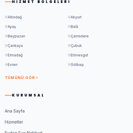
HIZMET BÖLGELERI
Altındağ
Akyurt
Ayaş
Balâ
Beypazarı
Çamlıdere
Çankaya
Çubuk
Elmadağ
Etimesgut
Evren
Gölbaşı
TÜMÜNÜ GÖR
KURUMSAL
Ana Sayfa
Hizmetler
Evden Eve Nakliyat