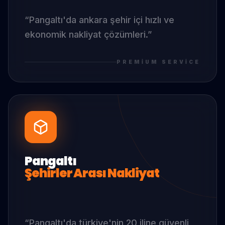
“
Pangaltı
'da
ankara şehir içi hızlı ve
ekonomik nakliyat çözümleri.
”
PREMIUM SERVICE
Pangaltı
Şehirler Arası Nakliyat
“
Pangaltı
'da
türkiye'nin 20 iline güvenli