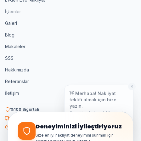
İşlemler
Galeri
Blog
Makaleler
SSS
Hakkımızda
Referanslar
✕
👋 Merhaba! Nakliyat
İletişim
teklifi almak için bize
yazın.
%100 Sigortalı
Genellikle birkaç dakika içinde
yanıt veriyoruz.
K3 Belgeli
Deneyiminizi İyileştiriyoruz
7/24 Destek
Size en iyi nakliyat deneyimini sunmak için