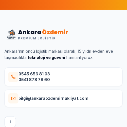
Ankara
Özdemir
PREMIUM LOJISTIK
Ankara'nın öncü lojistik markası olarak, 15 yıldır evden eve
taşımacılıkta
teknoloji ve güveni
harmanlıyoruz.
0545 656 81 03
0541 878 78 60
bilgi@ankaraozdemirnakliyat.com
I