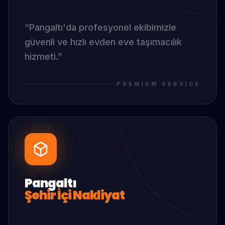
“
Pangaltı
'da
profesyonel ekibimizle
güvenli ve hızlı evden eve taşımacılık
hizmeti.
”
PREMIUM SERVICE
Pangaltı
Şehir İçi Nakliyat