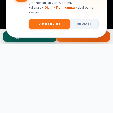
çerezleri kullanıyoruz. Sitemizi
kullanarak
Gizlilik Politikamızı
kabul etmiş
sayılırsınız.
KABUL ET
REDDET
WhatsApp Teklif
Hemen Ara
Taşınma Planınız mı Var?
Ücretsiz keşif ve fiyat teklifi için hemen arayın.
0545 656 81 03
0541 878 78 60
ONLINE TEKLIF