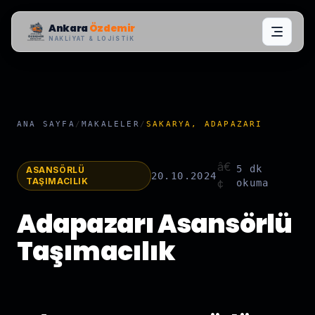
Ankara
Özdemir
NAKLIYAT & LOJISTIK
ANA SAYFA
/
MAKALELER
/
SAKARYA, ADAPAZARI
â€
5 dk
ASANSÖRLÜ
20.10.2024
TAŞIMACILIK
¢
okuma
Adapazarı Asansörlü
Taşımacılık