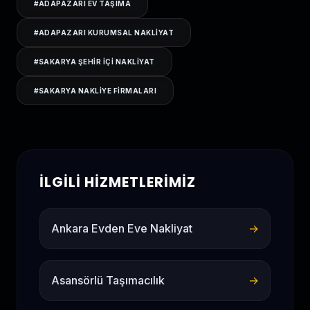
#
ADAPAZARI EV TAŞIMA
#
ADAPAZARI KURUMSAL NAKLIYAT
#
SAKARYA ŞEHIR IÇI NAKLIYAT
#
SAKARYA NAKLIYE FIRMALARI
İLGILI HIZMETLERIMIZ
Ankara Evden Eve Nakliyat
→
Asansörlü Taşımacılık
→