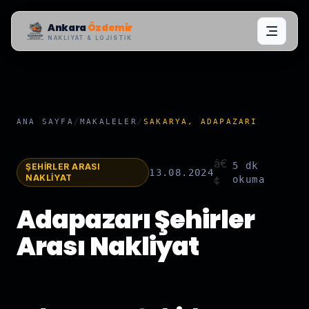
Ankara
Özdemir
NAKLIYAT & LOJISTIK
ANA SAYFA
/
MAKALELER
/
SAKARYA, ADAPAZARI
â€
5 dk
ŞEHIRLER ARASI
13.08.2024
NAKLIYAT
¢
okuma
Adapazarı Şehirler
Arası Nakliyat