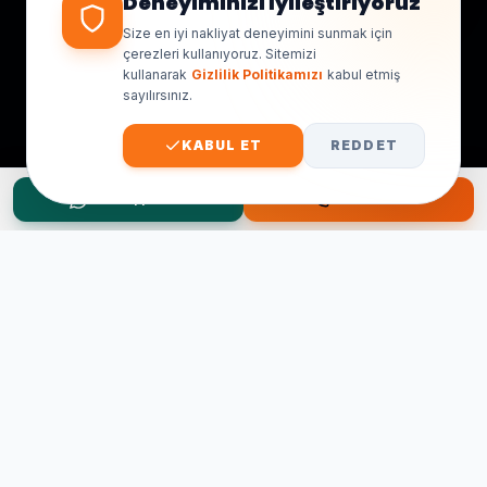
Deneyiminizi İyileştiriyoruz
Size en iyi nakliyat deneyimini sunmak için
çerezleri kullanıyoruz. Sitemizi
kullanarak
Gizlilik Politikamızı
kabul etmiş
sayılırsınız.
KABUL ET
REDDET
WhatsApp Teklif
Hemen Ara
Taşınma Planınız mı Var?
Ücretsiz keşif ve fiyat teklifi için hemen arayın.
0545 656 81 03
0541 878 78 60
ONLINE TEKLIF