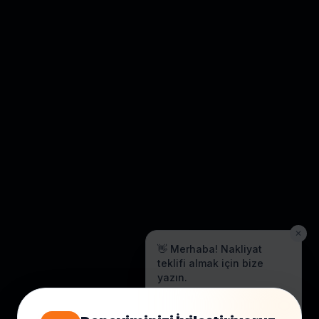
✕
👋 Merhaba! Nakliyat
teklifi almak için bize
yazın.
Genellikle birkaç dakika içinde
yanıt veriyoruz.