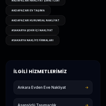
#
ADAPAZARI NAKLIYAT ŞIRKETLERI
#
ADAPAZARI EV TAŞIMA
#
ADAPAZARI KURUMSAL NAKLIYAT
#
SAKARYA ŞEHIR IÇI NAKLIYAT
#
SAKARYA NAKLIYE FIRMALARI
İLGILI HIZMETLERIMIZ
Ankara Evden Eve Nakliyat
→
Asansörlü Taşımacılık
→