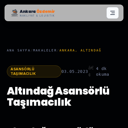
Ankara
Özdemir
NAKLIYAT & LOJISTIK
ANA SAYFA
/
MAKALELER
/
ANKARA, ALTINDAĞ
â€
4 dk
ASANSÖRLÜ
03.05.2023
TAŞIMACILIK
¢
okuma
Altındağ Asansörlü
Taşımacılık