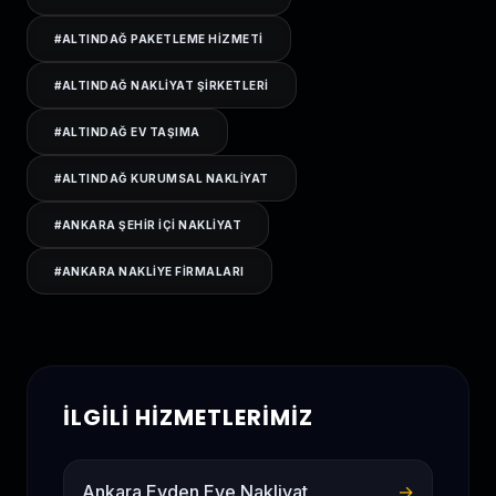
#
ALTINDAĞ PAKETLEME HIZMETI
#
ALTINDAĞ NAKLIYAT ŞIRKETLERI
#
ALTINDAĞ EV TAŞIMA
#
ALTINDAĞ KURUMSAL NAKLIYAT
#
ANKARA ŞEHIR IÇI NAKLIYAT
#
ANKARA NAKLIYE FIRMALARI
İLGILI HIZMETLERIMIZ
Ankara Evden Eve Nakliyat
→