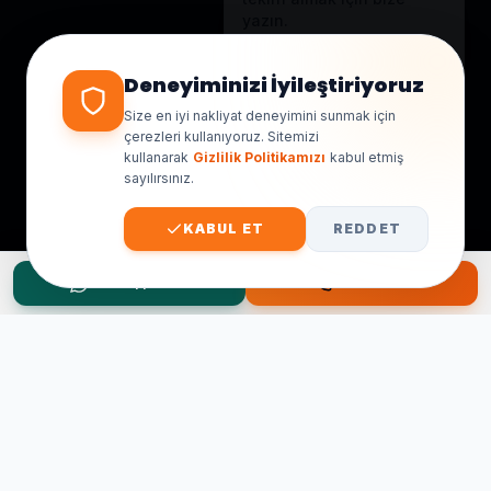
yazın.
Genellikle birkaç dakika içinde
yanıt veriyoruz.
Deneyiminizi İyileştiriyoruz
Size en iyi nakliyat deneyimini sunmak için
çerezleri kullanıyoruz. Sitemizi
kullanarak
Gizlilik Politikamızı
kabul etmiş
sayılırsınız.
KABUL ET
REDDET
WhatsApp Teklif
Hemen Ara
Taşınma Planınız mı Var?
Ücretsiz keşif ve fiyat teklifi için hemen arayın.
0545 656 81 03