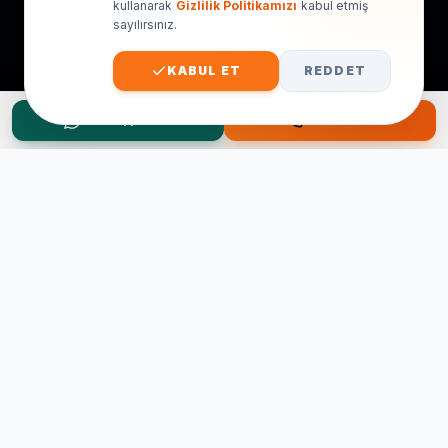
kullanarak
Gizlilik Politikamızı
kabul etmiş
sayılırsınız.
KABUL ET
REDDET
WhatsApp Teklif
Hemen Ara
Taşınma Planınız mı Var?
Ücretsiz keşif ve fiyat teklifi için hemen arayın.
0545 656 81 03
0541 878 78 60
ONLINE TEKLIF