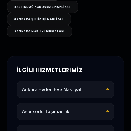
#
ALTINDAĞ KURUMSAL NAKLIYAT
#
ANKARA ŞEHIR IÇI NAKLIYAT
#
ANKARA NAKLIYE FIRMALARI
İLGILI HIZMETLERIMIZ
Ankara Evden Eve Nakliyat
→
Asansörlü Taşımacılık
→