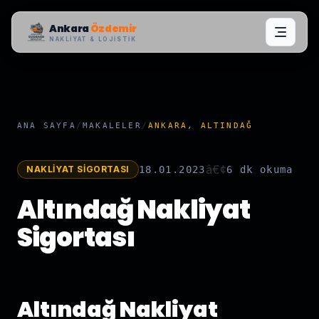
Ankara
Özdemir
NAKLIYAT & LOJISTIK
ANA SAYFA
/
MAKALELER
/
ANKARA, ALTINDAĞ
â€¢
NAKLIYAT SIGORTASI
18.01.2023
6 dk
okuma
Altındağ Nakliyat
Sigortası
Altındağ Nakliyat