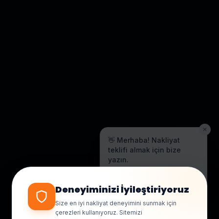
✕
👋 Merhaba! Nakliyat
teklifi almak için bize
yazın.
Genellikle birkaç dakika içinde
yanıt veriyoruz.
Deneyiminizi İyileştiriyoruz
Size en iyi nakliyat deneyimini sunmak için
çerezleri kullanıyoruz. Sitemizi