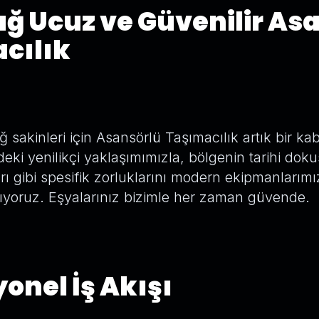
ağ Ucuz ve Güvenilir As
cılık
 sakinleri için Asansörlü Taşımacılık artık bir k
deki yenilikçi yaklaşımımızla, bölgenin tarihi dok
arı gibi spesifik zorluklarını modern ekipmanları
yoruz. Eşyalarınız bizimle her zaman güvende.
onel İş Akışı