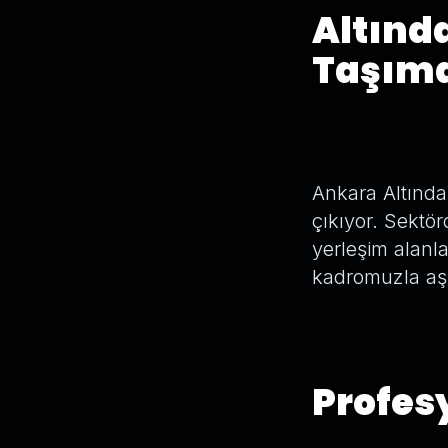
Altınd
Taşıma
Ankara Altındağ
çıkıyor. Sektör
yerleşim alanl
kadromuzla aşı
Profesy