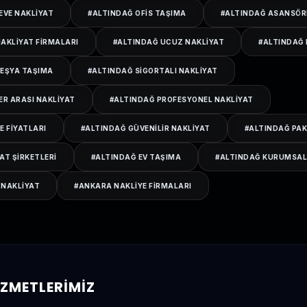
EVE NAKLIYAT
#
ALTINDAĞ OFIS TAŞIMA
#
ALTINDAĞ ASANSÖR
NAKLIYAT FIRMALARI
#
ALTINDAĞ UCUZ NAKLIYAT
#
ALTINDAĞ
 EŞYA TAŞIMA
#
ALTINDAĞ SIGORTALI NAKLIYAT
ER ARASI NAKLIYAT
#
ALTINDAĞ PROFESYONEL NAKLIYAT
E FIYATLARI
#
ALTINDAĞ GÜVENILIR NAKLIYAT
#
ALTINDAĞ PAK
AT ŞIRKETLERI
#
ALTINDAĞ EV TAŞIMA
#
ALTINDAĞ KURUMSAL
 NAKLIYAT
#
ANKARA NAKLIYE FIRMALARI
HIZMETLERIMIZ