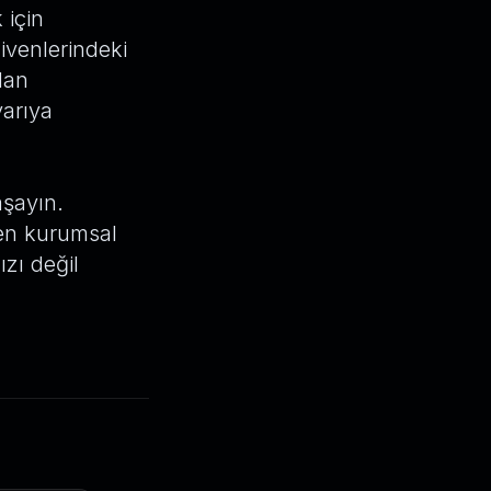
 için
ivenlerindeki
dan
yarıya
aşayın.
en kurumsal
zı değil