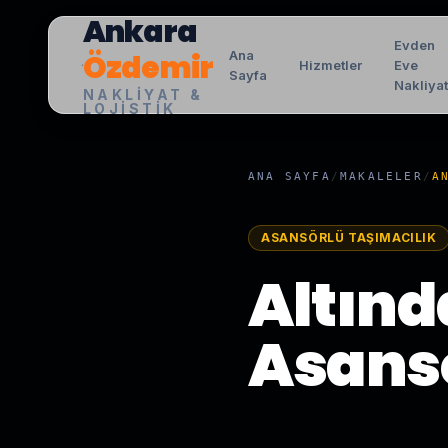
Ankara
Evden
Özdemir
Ana
Hizmetler
Eve
Sayfa
Nakliya
NAKLIYAT &
LOJISTIK
ANA SAYFA
/
MAKALELER
/
A
ASANSÖRLÜ TAŞIMACILIK
Altınd
Asansö