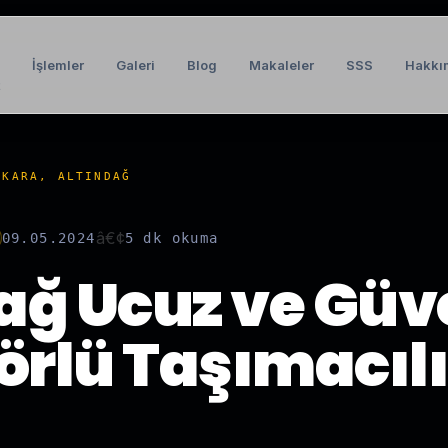
İşlemler
Galeri
Blog
Makaleler
SSS
Hakkı
t
NKARA, ALTINDAĞ
â€¢
09.05.2024
5 dk
okuma
ağ Ucuz ve Güve
rlü Taşımacıl