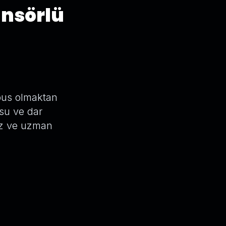
ansörlü
abus olmaktan
usu ve dar
mız ve uzman