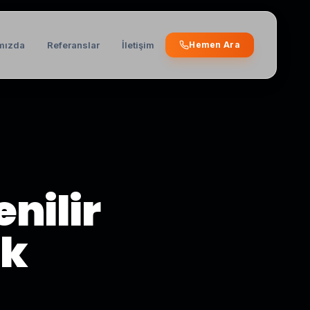
mızda
Referanslar
İletişim
Hemen Ara
nilir
ık