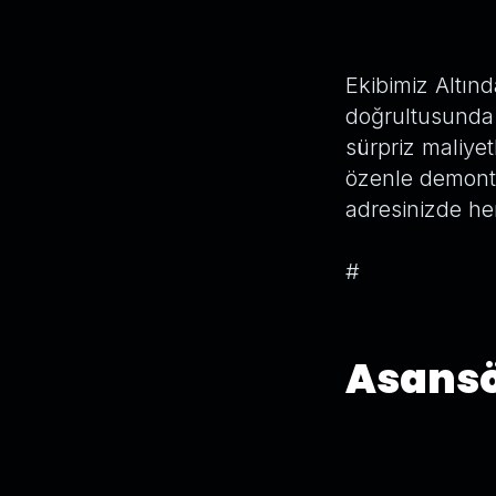
Ekibimiz Altınd
doğrultusunda 
sürpriz maliye
özenle demonte 
adresinizde he
#
Asansö