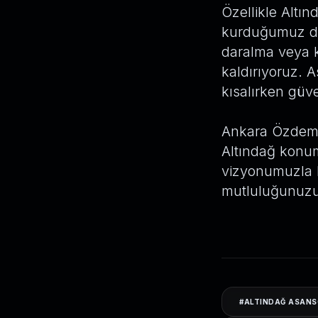
Özellikle Altın
kurduğumuz dış
daralma veya 
kaldırıyoruz. 
kısalırken güv
Ankara Özdemir
Altındağ konu
vizyonumuzla h
mutluluğunuzu 
#
ALTINDAĞ ASANS