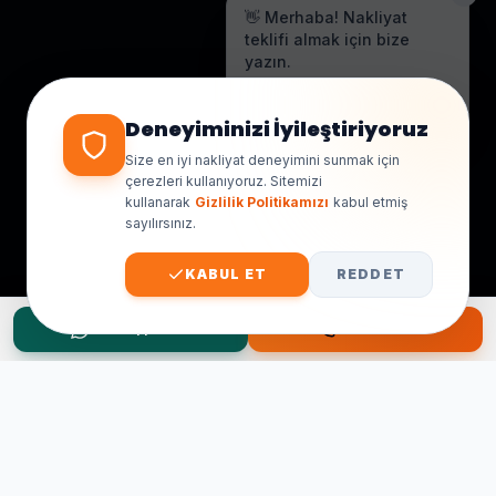
👋 Merhaba! Nakliyat
teklifi almak için bize
yazın.
Genellikle birkaç dakika içinde
yanıt veriyoruz.
Deneyiminizi İyileştiriyoruz
Size en iyi nakliyat deneyimini sunmak için
çerezleri kullanıyoruz. Sitemizi
kullanarak
Gizlilik Politikamızı
kabul etmiş
sayılırsınız.
KABUL ET
REDDET
WhatsApp Teklif
Hemen Ara
Taşınma Planınız mı Var?
Ücretsiz keşif ve fiyat teklifi için hemen arayın.