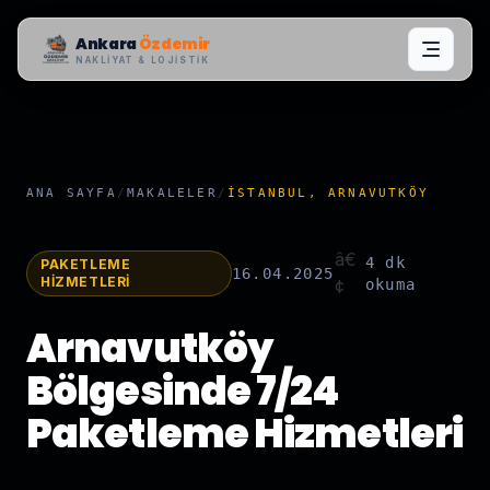
Ankara
Özdemir
NAKLIYAT & LOJISTIK
ANA SAYFA
/
MAKALELER
/
İSTANBUL, ARNAVUTKÖY
â€
4 dk
PAKETLEME
16.04.2025
HIZMETLERI
¢
okuma
Arnavutköy
Bölgesinde 7/24
Paketleme Hizmetleri