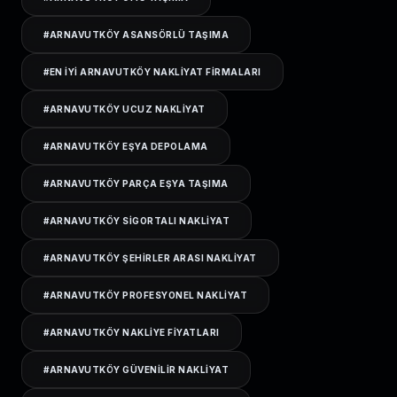
#
ARNAVUTKÖY ASANSÖRLÜ TAŞIMA
#
EN IYI ARNAVUTKÖY NAKLIYAT FIRMALARI
#
ARNAVUTKÖY UCUZ NAKLIYAT
#
ARNAVUTKÖY EŞYA DEPOLAMA
#
ARNAVUTKÖY PARÇA EŞYA TAŞIMA
#
ARNAVUTKÖY SIGORTALI NAKLIYAT
#
ARNAVUTKÖY ŞEHIRLER ARASI NAKLIYAT
#
ARNAVUTKÖY PROFESYONEL NAKLIYAT
#
ARNAVUTKÖY NAKLIYE FIYATLARI
#
ARNAVUTKÖY GÜVENILIR NAKLIYAT