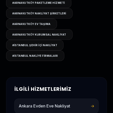
#
ARNAVUTKÖY PAKETLEME HIZMETI
#
ARNAVUTKÖY NAKLIYAT ŞIRKETLERI
#
ARNAVUTKÖY EV TAŞIMA
#
ARNAVUTKÖY KURUMSAL NAKLIYAT
#
ISTANBUL ŞEHIR IÇI NAKLIYAT
#
ISTANBUL NAKLIYE FIRMALARI
İLGILI HIZMETLERIMIZ
Ankara Evden Eve Nakliyat
→