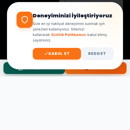
Genellikle birkaç dakika içinde
yanıt veriyoruz.
Deneyiminizi İyileştiriyoruz
Size en iyi nakliyat deneyimini sunmak için
çerezleri kullanıyoruz. Sitemizi
kullanarak
Gizlilik Politikamızı
kabul etmiş
sayılırsınız.
KABUL ET
REDDET
WhatsApp Teklif
Hemen Ara
Taşınma Planınız mı Var?
Ücretsiz keşif ve fiyat teklifi için hemen arayın.
0545 656 81 03
0541 878 78 60