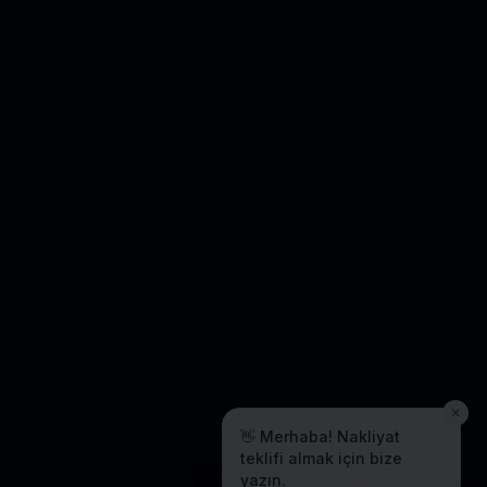
✕
👋 Merhaba! Nakliyat
teklifi almak için bize
yazın.