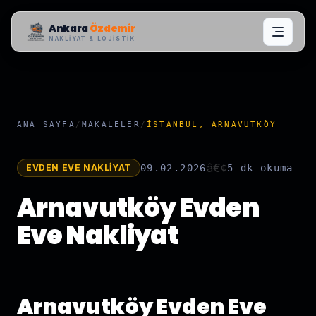
Ankara
Özdemir
NAKLIYAT & LOJISTIK
ANA SAYFA
/
MAKALELER
/
İSTANBUL, ARNAVUTKÖY
â€¢
EVDEN EVE NAKLIYAT
09.02.2026
5 dk
okuma
Arnavutköy Evden
Eve Nakliyat
Arnavutköy Evden Eve