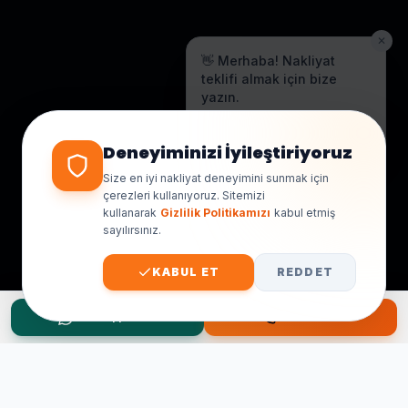
✕
👋 Merhaba! Nakliyat
teklifi almak için bize
yazın.
Genellikle birkaç dakika içinde
yanıt veriyoruz.
Deneyiminizi İyileştiriyoruz
Size en iyi nakliyat deneyimini sunmak için
çerezleri kullanıyoruz. Sitemizi
kullanarak
Gizlilik Politikamızı
kabul etmiş
sayılırsınız.
KABUL ET
REDDET
WhatsApp Teklif
Hemen Ara
Taşınma Planınız mı Var?