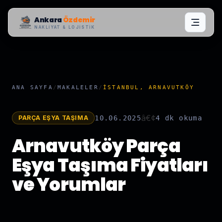
Ankara
Özdemir
NAKLIYAT & LOJISTIK
ANA SAYFA
/
MAKALELER
/
İSTANBUL, ARNAVUTKÖY
â€¢
PARÇA EŞYA TAŞIMA
10.06.2025
4 dk
okuma
Arnavutköy Parça
Eşya Taşıma Fiyatları
ve Yorumlar