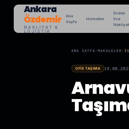
Ankara
Evden
Özdemir
Ana
Hizmetler
Eve
Sayfa
Nakliya
NAKLIYAT &
LOJISTIK
ANA SAYFA
/
MAKALELER
/
İ
OFIS TAŞIMA
19.08.202
Arnav
Taşıma