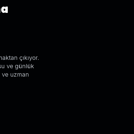
ma
maktan çıkıyor.
usu ve günlük
ız ve uzman