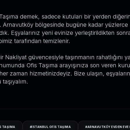
s Taşıma demek, sadece kutuları bir yerden diğeri
. Arnavutköy bölgesinde bugüne kadar yüzlerce a
dık. Eşyalarınız yeni evinize yerleştirildikten son
ibimiz tarafından temizlenir.
 Nakliyat güvencesiyle taşınmanın rahatlığını y
numunda Ofis Taşıma arayışınıza son veren kur
er zaman hizmetinizdeyiz. Bize ulaşın, eşyalarını
taşıyalım.
S TAŞIMA
#
ISTANBUL OFIS TAŞIMA
#
ARNAVUTKÖY EVDEN EVE 