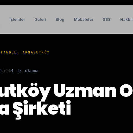
İşlemler
Galeri
Blog
Makaleler
SSS
Hakkı
t
STANBUL, ARNAVUTKÖY
â€¢
4
4 dk
okuma
utköy Uzman O
 Şirketi