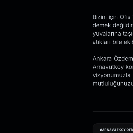
Bizim için Ofi
demek değildir
yuvalarına taşı
atıkları bile ek
Ankara Özdemir
Arnavutköy ko
vizyonumuzla h
mutluluğunuzu 
#
ARNAVUTKÖY OFI