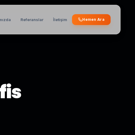
mızda
Referanslar
İletişim
Hemen Ara
fis