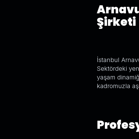
Arnavu
Şirketi
İstanbul Arnavu
Sektördeki yen
yaşam dinamiği
kadromuzla aşı
Profesy