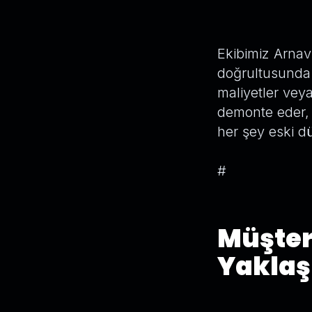
Ekibimiz Arnav
doğrultusunda 
maliyetler vey
demonte eder, t
her şey eski d
#
Müşter
Yakla