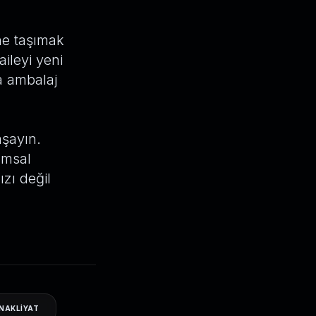
ne taşımak
ileyi yeni
ra ambalaj
aşayın.
umsal
zı değil
NAKLIYAT