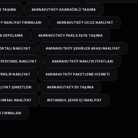
S TAŞIMA
#
ARNAVUTKÖY ASANSÖRLÜ TAŞIMA
ÖY NAKLIYAT FIRMALARI
#
ARNAVUTKÖY UCUZ NAKLIYAT
A DEPOLAMA
#
ARNAVUTKÖY PARÇA EŞYA TAŞIMA
ORTALI NAKLIYAT
#
ARNAVUTKÖY ŞEHIRLER ARASI NAKLIYAT
FESYONEL NAKLIYAT
#
ARNAVUTKÖY NAKLIYE FIYATLARI
ENILIR NAKLIYAT
#
ARNAVUTKÖY PAKETLEME HIZMETI
IYAT ŞIRKETLERI
#
ARNAVUTKÖY EV TAŞIMA
UMSAL NAKLIYAT
#
ISTANBUL ŞEHIR IÇI NAKLIYAT
E FIRMALARI