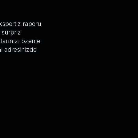
kspertiz raporu
 sürpriz
arınızı özenle
ni adresinizde