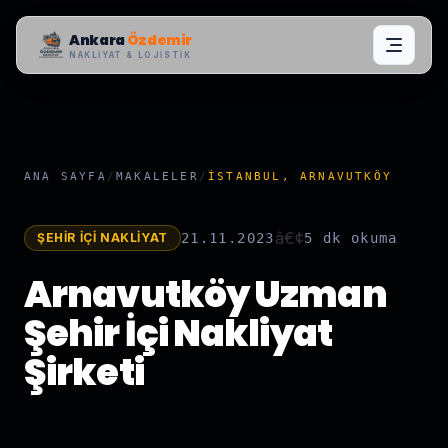
Ankara
Özdemir
NAKLIYAT & LOJISTIK
ANA SAYFA
/
MAKALELER
/
İSTANBUL, ARNAVUTKÖY
â€¢
ŞEHIR İÇI NAKLIYAT
21.11.2023
5 dk
okuma
Arnavutköy Uzman
Şehir İçi Nakliyat
Şirketi