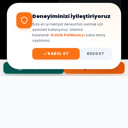
Genellikle birkaç dakika içinde
yanıt veriyoruz.
Deneyiminizi İyileştiriyoruz
Size en iyi nakliyat deneyimini sunmak için
çerezleri kullanıyoruz. Sitemizi
kullanarak
Gizlilik Politikamızı
kabul etmiş
sayılırsınız.
KABUL ET
REDDET
WhatsApp Teklif
Hemen Ara
Taşınma Planınız mı Var?
Ücretsiz keşif ve fiyat teklifi için hemen arayın.
0545 656 81 03