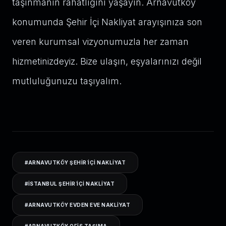
taşınmanın rahatlığını yaşayın. Arnavutköy
konumunda Şehir İçi Nakliyat arayışınıza son
veren kurumsal vizyonumuzla her zaman
hizmetinizdeyiz. Bize ulaşın, eşyalarınızı değil
mutluluğunuzu taşıyalım.
#
ARNAVUTKÖY ŞEHIR İÇI NAKLIYAT
#
ISTANBUL ŞEHIR İÇI NAKLIYAT
#
ARNAVUTKÖY EVDEN EVE NAKLIYAT