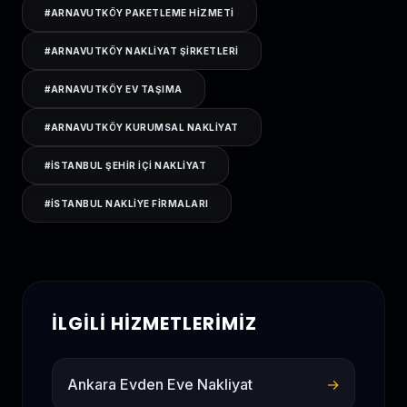
#
ARNAVUTKÖY PAKETLEME HIZMETI
#
ARNAVUTKÖY NAKLIYAT ŞIRKETLERI
#
ARNAVUTKÖY EV TAŞIMA
#
ARNAVUTKÖY KURUMSAL NAKLIYAT
#
ISTANBUL ŞEHIR IÇI NAKLIYAT
#
ISTANBUL NAKLIYE FIRMALARI
İLGILI HIZMETLERIMIZ
Ankara Evden Eve Nakliyat
→