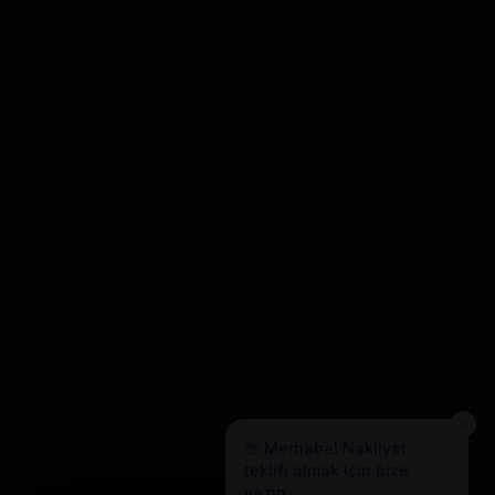
✕
👋 Merhaba! Nakliyat
teklifi almak için bize
yazın.