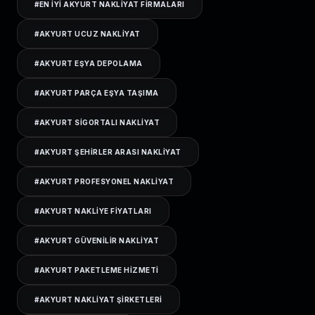
#
EN IYI AKYURT NAKLIYAT FIRMALARI
#
AKYURT UCUZ NAKLIYAT
#
AKYURT EŞYA DEPOLAMA
#
AKYURT PARÇA EŞYA TAŞIMA
#
AKYURT SIGORTALI NAKLIYAT
#
AKYURT ŞEHIRLER ARASI NAKLIYAT
#
AKYURT PROFESYONEL NAKLIYAT
#
AKYURT NAKLIYE FIYATLARI
#
AKYURT GÜVENILIR NAKLIYAT
#
AKYURT PAKETLEME HIZMETI
#
AKYURT NAKLIYAT ŞIRKETLERI