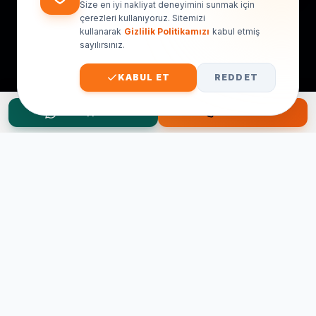
Size en iyi nakliyat deneyimini sunmak için
çerezleri kullanıyoruz. Sitemizi
kullanarak
Gizlilik Politikamızı
kabul etmiş
sayılırsınız.
KABUL ET
REDDET
WhatsApp Teklif
Hemen Ara
Taşınma Planınız mı Var?
Ücretsiz keşif ve fiyat teklifi için hemen arayın.
0545 656 81 03
0541 878 78 60
ONLINE TEKLIF