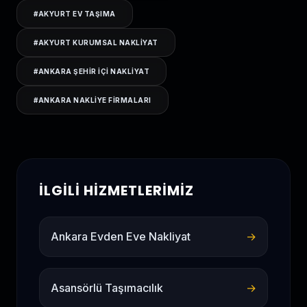
#
AKYURT EV TAŞIMA
#
AKYURT KURUMSAL NAKLIYAT
#
ANKARA ŞEHIR IÇI NAKLIYAT
#
ANKARA NAKLIYE FIRMALARI
İLGILI HIZMETLERIMIZ
Ankara Evden Eve Nakliyat
→
Asansörlü Taşımacılık
→