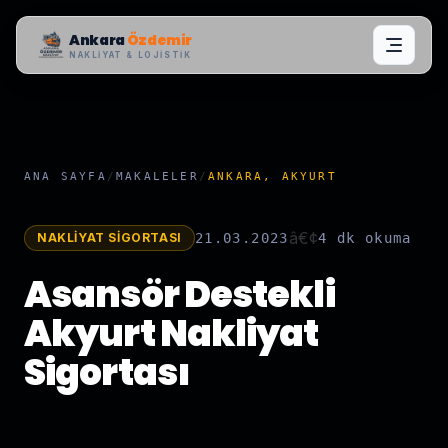
Ankara
Özdemir
NAKLIYAT & LOJISTIK
ANA SAYFA
/
MAKALELER
/
ANKARA, AKYURT
â€¢
NAKLIYAT SIGORTASI
21.03.2023
4 dk
okuma
Asansör Destekli
Akyurt Nakliyat
Sigortası