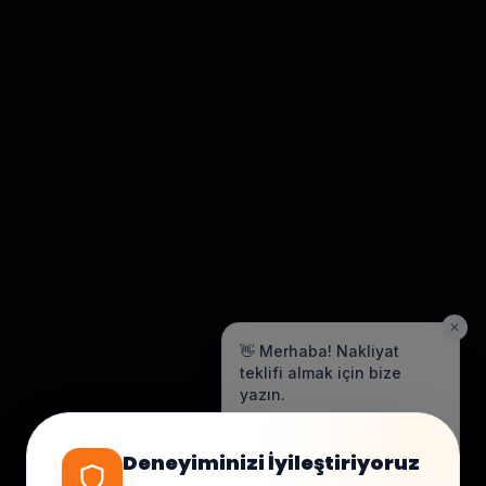
✕
👋 Merhaba! Nakliyat
teklifi almak için bize
yazın.
Genellikle birkaç dakika içinde
yanıt veriyoruz.
Deneyiminizi İyileştiriyoruz