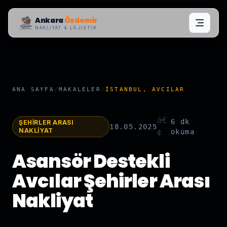
Ankara
Özdemir
NAKLIYAT & LOJISTIK
ANA SAYFA
/
MAKALELER
/
İSTANBUL, AVCILAR
â€
6 dk
ŞEHIRLER ARASI
18.05.2025
NAKLIYAT
¢
okuma
Asansör Destekli
Avcılar Şehirler Arası
Nakliyat