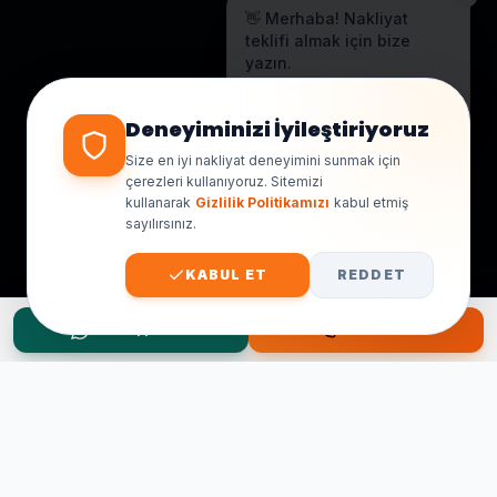
👋 Merhaba! Nakliyat
teklifi almak için bize
yazın.
Genellikle birkaç dakika içinde
yanıt veriyoruz.
Deneyiminizi İyileştiriyoruz
Size en iyi nakliyat deneyimini sunmak için
çerezleri kullanıyoruz. Sitemizi
kullanarak
Gizlilik Politikamızı
kabul etmiş
sayılırsınız.
KABUL ET
REDDET
WhatsApp Teklif
Hemen Ara
Taşınma Planınız mı Var?
Ücretsiz keşif ve fiyat teklifi için hemen arayın.