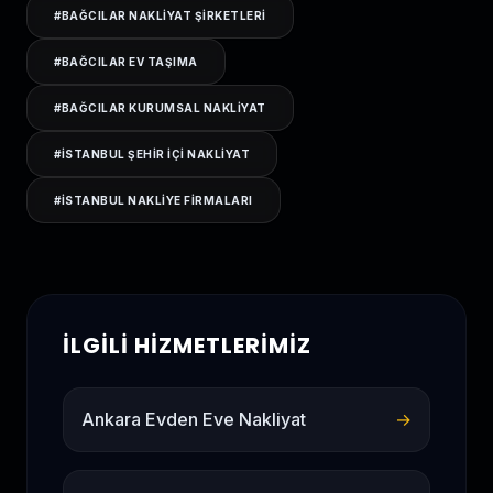
#
BAĞCILAR NAKLIYAT ŞIRKETLERI
#
BAĞCILAR EV TAŞIMA
#
BAĞCILAR KURUMSAL NAKLIYAT
#
ISTANBUL ŞEHIR IÇI NAKLIYAT
#
ISTANBUL NAKLIYE FIRMALARI
İLGILI HIZMETLERIMIZ
Ankara Evden Eve Nakliyat
→