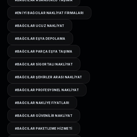
#
BAĞCILAR ASANSÖRLÜ TAŞIMA
#
EN IYI BAĞCILAR NAKLIYAT FIRMALARI
#
BAĞCILAR UCUZ NAKLIYAT
#
BAĞCILAR EŞYA DEPOLAMA
#
BAĞCILAR PARÇA EŞYA TAŞIMA
#
BAĞCILAR SIGORTALI NAKLIYAT
#
BAĞCILAR ŞEHIRLER ARASI NAKLIYAT
#
BAĞCILAR PROFESYONEL NAKLIYAT
#
BAĞCILAR NAKLIYE FIYATLARI
#
BAĞCILAR GÜVENILIR NAKLIYAT
#
BAĞCILAR PAKETLEME HIZMETI