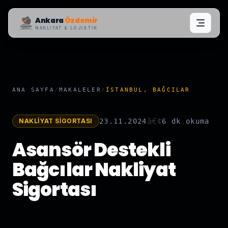
Ankara
Özdemir
NAKLIYAT & LOJISTIK
ANA SAYFA
/
MAKALELER
/
İSTANBUL, BAĞCILAR
â€¢
NAKLIYAT SIGORTASI
23.11.2024
6 dk
okuma
Asansör Destekli
Bağcılar Nakliyat
Sigortası