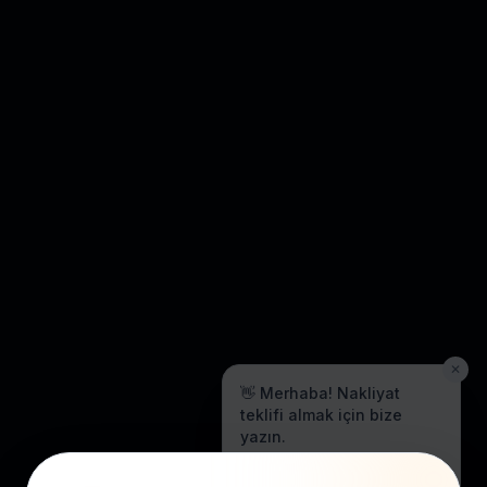
✕
👋 Merhaba! Nakliyat
teklifi almak için bize
yazın.
Genellikle birkaç dakika içinde
yanıt veriyoruz.