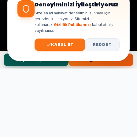
Deneyiminizi İyileştiriyoruz
Size en iyi nakliyat deneyimini sunmak için
çerezleri kullanıyoruz. Sitemizi
kullanarak
Gizlilik Politikamızı
kabul etmiş
sayılırsınız.
KABUL ET
REDDET
WhatsApp Teklif
Hemen Ara
Taşınma Planınız mı Var?
Ücretsiz keşif ve fiyat teklifi için hemen arayın.
0545 656 81 03
0541 878 78 60