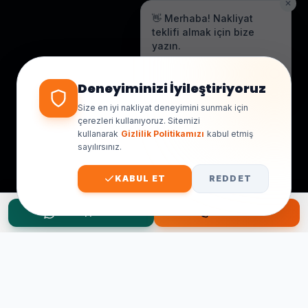
👋 Merhaba! Nakliyat
teklifi almak için bize
yazın.
Genellikle birkaç dakika içinde
yanıt veriyoruz.
Deneyiminizi İyileştiriyoruz
Size en iyi nakliyat deneyimini sunmak için
çerezleri kullanıyoruz. Sitemizi
kullanarak
Gizlilik Politikamızı
kabul etmiş
sayılırsınız.
KABUL ET
REDDET
WhatsApp Teklif
Hemen Ara
Taşınma Planınız mı Var?
Ücretsiz keşif ve fiyat teklifi için hemen arayın.