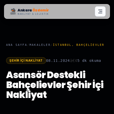
Ankara
Özdemir
NAKLIYAT & LOJISTIK
ANA SAYFA
/
MAKALELER
/
İSTANBUL, BAHÇELIEVLER
â€¢
ŞEHIR İÇI NAKLIYAT
08.11.2024
5 dk
okuma
Asansör Destekli
Bahçelievler Şehir İçi
Nakliyat