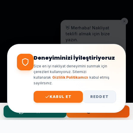
✕
👋 Merhaba! Nakliyat
teklifi almak için bize
yazın.
Genellikle birkaç dakika içinde
yanıt veriyoruz.
Deneyiminizi İyileştiriyoruz
Size en iyi nakliyat deneyimini sunmak için
çerezleri kullanıyoruz. Sitemizi
kullanarak
Gizlilik Politikamızı
kabul etmiş
sayılırsınız.
KABUL ET
REDDET
WhatsApp Teklif
Hemen Ara