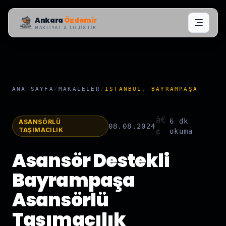
Ankara
Özdemir
NAKLIYAT & LOJISTIK
ANA SAYFA
/
MAKALELER
/
İSTANBUL, BAYRAMPAŞA
â€
6 dk
ASANSÖRLÜ
08.08.2024
TAŞIMACILIK
¢
okuma
Asansör Destekli
Bayrampaşa
Asansörlü
Taşımacılık