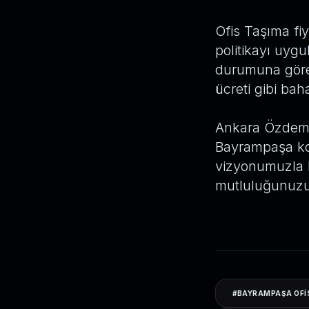
Ofis Taşıma fi
politikayı uyg
durumuna göre 
ücreti gibi bah
Ankara Özdemir
Bayrampaşa ko
vizyonumuzla h
mutluluğunuzu 
#
BAYRAMPAŞA OFI