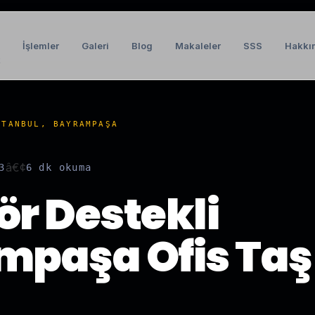
İşlemler
Galeri
Blog
Makaleler
SSS
Hakkı
t
STANBUL, BAYRAMPAŞA
â€¢
3
6 dk
okuma
r Destekli
mpaşa Ofis Ta