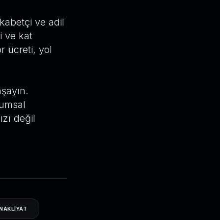
abetçi ve adil
i ve kat
 ücreti, yol
aşayın.
rumsal
zı değil
NAKLIYAT