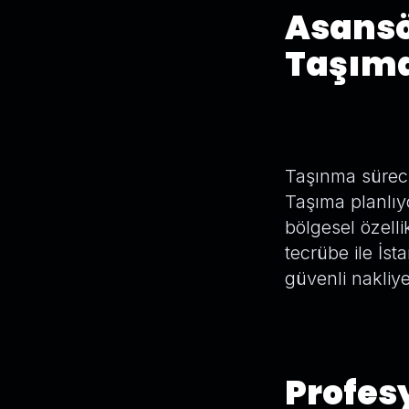
Asansö
Taşım
Taşınma süreci
Taşıma planlıy
bölgesel özellik
tecrübe ile İst
güvenli nakliy
Profesy