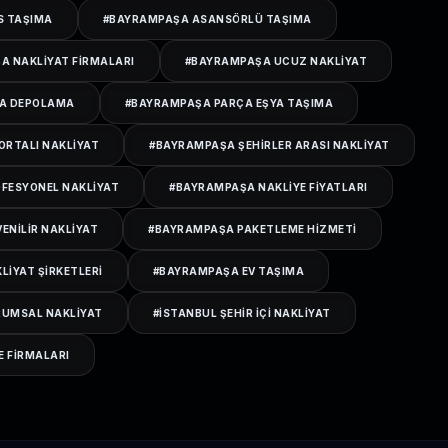
S TAŞIMA
#
BAYRAMPAŞA ASANSÖRLÜ TAŞIMA
ŞA NAKLIYAT FIRMALARI
#
BAYRAMPAŞA UCUZ NAKLIYAT
A DEPOLAMA
#
BAYRAMPAŞA PARÇA EŞYA TAŞIMA
ORTALI NAKLIYAT
#
BAYRAMPAŞA ŞEHIRLER ARASI NAKLIYAT
FESYONEL NAKLIYAT
#
BAYRAMPAŞA NAKLIYE FIYATLARI
ENILIR NAKLIYAT
#
BAYRAMPAŞA PAKETLEME HIZMETI
IYAT ŞIRKETLERI
#
BAYRAMPAŞA EV TAŞIMA
UMSAL NAKLIYAT
#
ISTANBUL ŞEHIR IÇI NAKLIYAT
E FIRMALARI