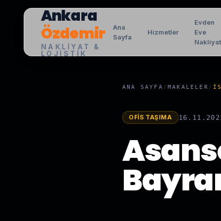
Ankara
Evden
Özdemir
Ana
Hizmetler
Eve
Sayfa
Nakliya
NAKLIYAT &
LOJISTIK
ANA SAYFA
/
MAKALELER
/
İ
OFIS TAŞIMA
16.11.202
Asansö
Bayra