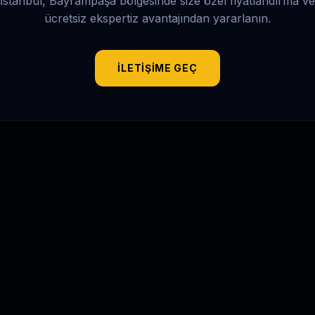
İstanbul, Bayrampaşa
bölgesinde size özel fiyatlandırma ve
ücretsiz ekspertiz avantajından yararlanın.
İLETIŞIME GEÇ