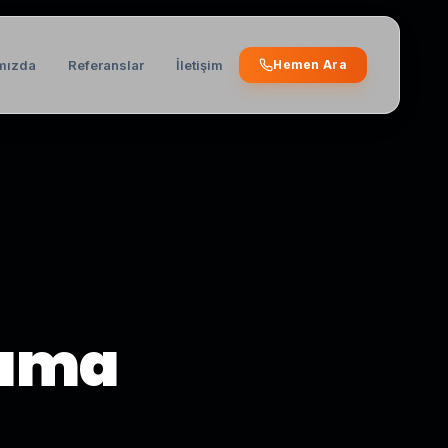
mızda
Referanslar
İletişim
Hemen Ara
şıma