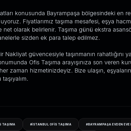
yatları konusunda Bayrampaşa bölgesindeki en rek
uluyoruz. Fiyatlarımız taşıma mesafesi, eşya hacm
net olarak belirlenir. Taşıma günü ekstra asansör
anelerle sizden ek para talep edilmez.
 Nakliyat güvencesiyle taşınmanın rahatlığını y
numunda Ofis Taşıma arayışınıza son veren ku
er zaman hizmetinizdeyiz. Bize ulaşın, eşyalarını
taşıyalım.
S TAŞIMA
#
ISTANBUL OFIS TAŞIMA
#
BAYRAMPAŞA EVDEN EVE 