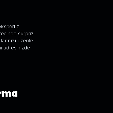
ekspertiz
recinde sürpriz
arınızı özenle
ni adresinizde
ırma