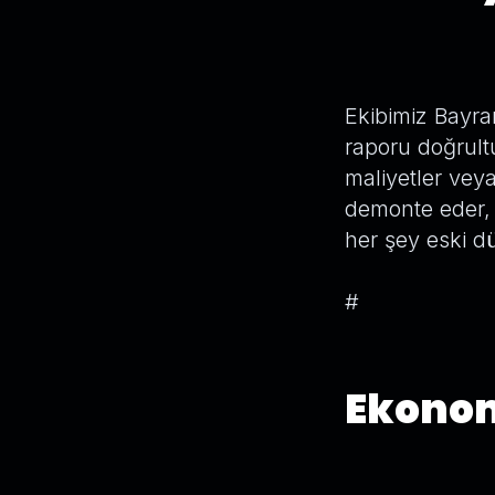
Ekibimiz Bayra
raporu doğrult
maliyetler vey
demonte eder, t
her şey eski d
#
Ekonom