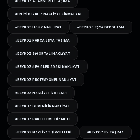
#
BEYKOZ ASANSÖRLÜ TAŞIMA
#
EN IYI BEYKOZ NAKLIYAT FIRMALARI
#
BEYKOZ UCUZ NAKLIYAT
#
BEYKOZ EŞYA DEPOLAMA
#
BEYKOZ PARÇA EŞYA TAŞIMA
#
BEYKOZ SIGORTALI NAKLIYAT
#
BEYKOZ ŞEHIRLER ARASI NAKLIYAT
#
BEYKOZ PROFESYONEL NAKLIYAT
#
BEYKOZ NAKLIYE FIYATLARI
#
BEYKOZ GÜVENILIR NAKLIYAT
#
BEYKOZ PAKETLEME HIZMETI
#
BEYKOZ NAKLIYAT ŞIRKETLERI
#
BEYKOZ EV TAŞIMA