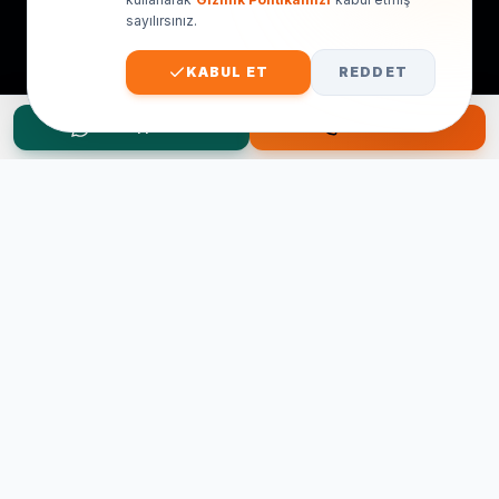
sayılırsınız.
KABUL ET
REDDET
WhatsApp Teklif
Hemen Ara
Taşınma Planınız mı Var?
Ücretsiz keşif ve fiyat teklifi için hemen arayın.
0545 656 81 03
0541 878 78 60
ONLINE TEKLIF