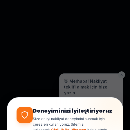
✕
👋 Merhaba! Nakliyat
teklifi almak için bize
yazın.
Genellikle birkaç dakika içinde
yanıt veriyoruz.
Deneyiminizi İyileştiriyoruz
Size en iyi nakliyat deneyimini sunmak için
çerezleri kullanıyoruz. Sitemizi
kullanarak
Gizlilik Politikamızı
kabul etmiş