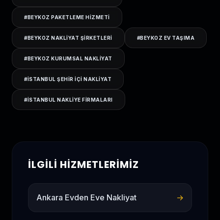
#
BEYKOZ PAKETLEME HIZMETI
#
BEYKOZ NAKLIYAT ŞIRKETLERI
#
BEYKOZ EV TAŞIMA
#
BEYKOZ KURUMSAL NAKLIYAT
#
ISTANBUL ŞEHIR IÇI NAKLIYAT
#
ISTANBUL NAKLIYE FIRMALARI
İLGILI HIZMETLERIMIZ
Ankara Evden Eve Nakliyat
→