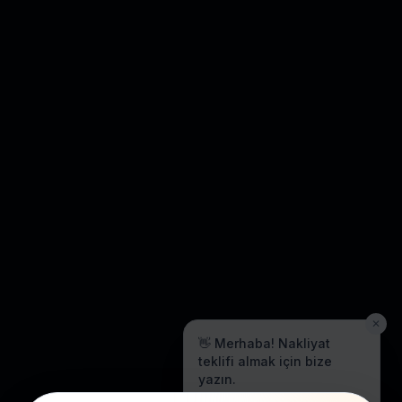
✕
👋 Merhaba! Nakliyat
teklifi almak için bize
yazın.
Genellikle birkaç dakika içinde