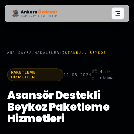
Ankara
Özdemir
NAKLIYAT & LOJISTIK
ANA SAYFA
/
MAKALELER
/
İSTANBUL, BEYKOZ
â€
4 dk
PAKETLEME
14.08.2024
HIZMETLERI
¢
okuma
Asansör Destekli
Beykoz Paketleme
Hizmetleri