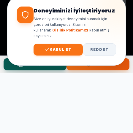
yanıt veriyoruz.
Deneyiminizi İyileştiriyoruz
Size en iyi nakliyat deneyimini sunmak için
çerezleri kullanıyoruz. Sitemizi
kullanarak
Gizlilik Politikamızı
kabul etmiş
sayılırsınız.
KABUL ET
REDDET
WhatsApp Teklif
Hemen Ara
Taşınma Planınız mı Var?
Ücretsiz keşif ve fiyat teklifi için hemen arayın.
0545 656 81 03
0541 878 78 60